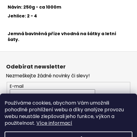
č
u
Návin: 250g - ca 1000m
j
Jehlice: 2 - 4
e
m
e
Jemná bavlněná příze
vhodná na šátky a letní
šaty.
DENIM
Z
WASHED
á
902
Odebírat newsletter
p
37
Nezmeškejte žádné novinky či slevy!
Kč
a
t
E-mail
í
Vložením e-mailu souhlasíte s
podmínkami
Používáme cookies, abychom Vám umožnili
ochrany osobních údajů
pohodlné prohlížení webu a díky analýze provozu
webu neustále zlepšovali jeho funkce, výkon a
PŘIHLÁSIT SE
použitelnost.
Více informací