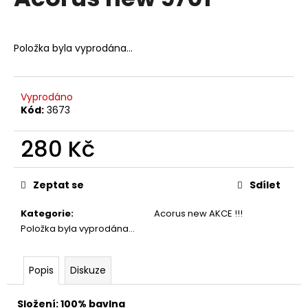
je
a
0,0
z
j
5
Položka byla vyprodána…
í
hvězdiček.
t
?
Vyprodáno
Kód:
3673
280 Kč
HLEDAT
Měrná
cena:
Zeptat se
Sdílet
Kategorie
:
Acorus new AKCE !!!
D
Položka byla vyprodána…
o
p
o
Popis
Diskuze
r
u
Složení: 100% bavlna