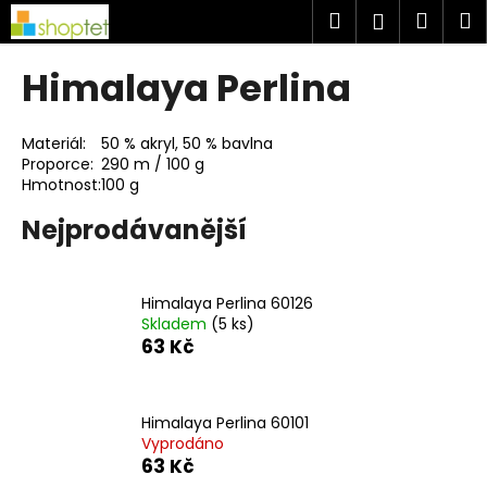
K
Přejít
Hledat
Náku
M
Přihlášen
na
o
obsah
Zpět
Zpět
košík
š
Himalaya Perlina
í
C
k
o
Materiál:
50 % akryl, 50 % bavlna
Proporce:
290 m / 100 g
p
Hmotnost:
100 g
o
Nejprodávanější
t
ř
e
Himalaya Perlina 60126
b
Skladem
(5 ks)
u
63 Kč
j
e
Himalaya Perlina 60101
t
Vyprodáno
e
63 Kč
n