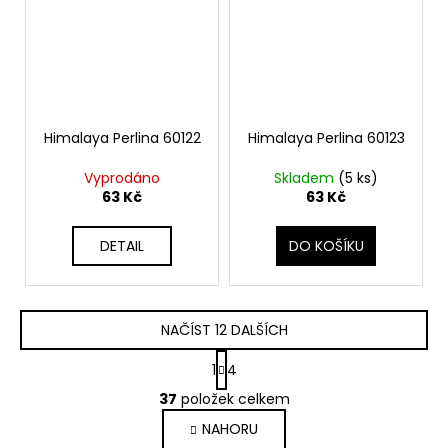
Himalaya Perlina 60122
Himalaya Perlina 60123
Vyprodáno
Skladem
(5 ks)
63 Kč
63 Kč
DETAIL
DO KOŠÍKU
NAČÍST 12 DALŠÍCH
S
1
4
t
O
r
37
položek celkem
v
á
NAHORU
l
n