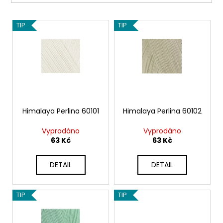
č
t
u
V
ů
j
TIP
TIP
e
ý
m
p
e
i
s
p
DOLCE
746
r
56
o
Himalaya Perlina 60101
Himalaya Perlina 60102
Kč
d
Vyprodáno
Vyprodáno
u
63 Kč
63 Kč
k
t
DETAIL
DETAIL
ů
TIP
TIP