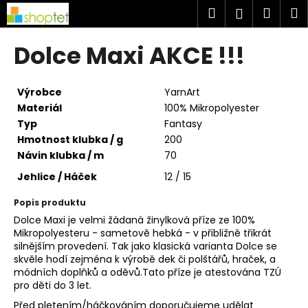
K
Přejít
Hledat
Náku
M
Přihlášen
na
o
obsah
Zpět
Zpět
košík
š
Dolce Maxi AKCE !!!
í
C
k
o
Výrobce
YarnArt
p
Materiál
100% Mikropolyester
Typ
Fantasy
o
Hmotnost klubka / g
200
t
Návin klubka / m
70
ř
Jehlice / Háček
12 / 15
e
b
Popis produktu
u
Dolce Maxi je velmi žádaná žinylková příze ze 100%
j
Mikropolyesteru - sametově hebká - v přibližně třikrát
silnějším provedení. Tak jako klasická varianta Dolce se
e
skvěle hodí zejména k výrobě dek či polštářů, hraček, a
t
módních doplňků a oděvů.Tato příze je atestována TZÚ
pro děti do 3 let.
e
n
Před pletením/háčkováním doporučujeme udělat