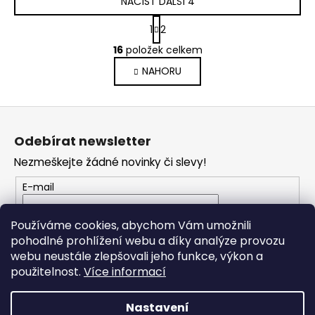
NAČÍST DALŠÍ 4
S
1
2
t
O
r
16
položek celkem
v
á
NAHORU
l
n
k
á
o
d
Z
v
a
á
á
c
Odebírat newsletter
n
p
í
í
Nezmeškejte žádné novinky či slevy!
p
a
r
t
E-mail
v
í
k
Vložením e-mailu souhlasíte s
podmínkami
Používáme cookies, abychom Vám umožnili
y
ochrany osobních údajů
pohodlné prohlížení webu a díky analýze provozu
v
webu neustále zlepšovali jeho funkce, výkon a
ý
PŘIHLÁSIT SE
použitelnost.
Více informací
p
i
s
Nastavení