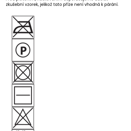
zkušební vzorek, jelikož tato příze není vhodná k párání.
a
j
í
t
?
HLEDAT
D
o
p
o
r
u