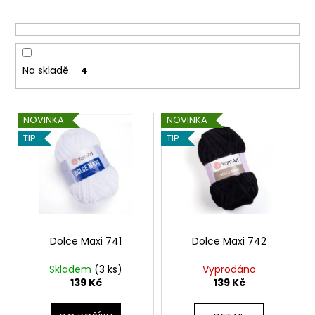
r
o
d
u
Na skladě
4
k
t
V
ů
NOVINKA
NOVINKA
ý
TIP
TIP
p
i
s
p
r
o
Dolce Maxi 741
Dolce Maxi 742
d
Skladem
(3 ks)
Vyprodáno
u
139 Kč
139 Kč
k