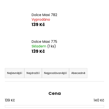
Dolce Maxi 782
Vyprodáno
139 Kč
Dolce Maxi 775
Skladem
(1 ks)
139 Kč
Ř
a
Nejlevnější
Nejdražší
Nejprodávanější
Abecedně
z
e
n
Cena
í
139
Kč
140
Kč
p