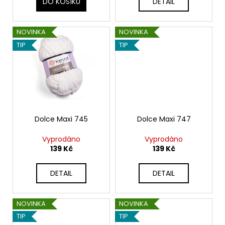
t
DO KOŠÍKU
DETAIL
ů
NOVINKA
NOVINKA
TIP
TIP
Dolce Maxi 745
Dolce Maxi 747
Vyprodáno
Vyprodáno
139 Kč
139 Kč
DETAIL
DETAIL
NOVINKA
NOVINKA
TIP
TIP