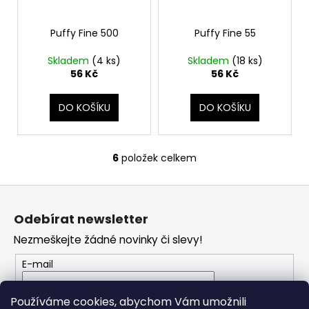
Puffy Fine 500
Puffy Fine 55
Skladem
(4 ks)
Skladem
(18 ks)
56 Kč
56 Kč
DO KOŠÍKU
DO KOŠÍKU
6
položek celkem
O
v
Z
l
á
á
Odebírat newsletter
d
p
a
Nezmeškejte žádné novinky či slevy!
a
c
t
E-mail
í
í
p
Vložením e-mailu souhlasíte s
podmínkami
r
Používáme cookies, abychom Vám umožnili