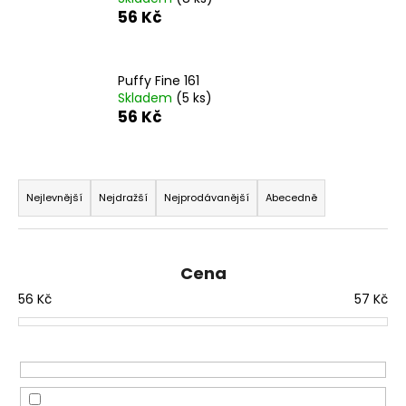
56 Kč
a
j
í
Puffy Fine 161
t
Skladem
(5 ks)
?
56 Kč
Ř
a
Nejlevnější
Nejdražší
Nejprodávanější
Abecedně
HLEDAT
z
e
n
Cena
D
í
56
Kč
57
Kč
o
p
p
r
o
o
r
d
u