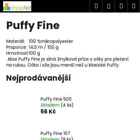
K
Přejít
Hledat
Náku
M
Přihlášen
na
o
obsah
Zpět
Zpět
košík
š
Puffy Fine
í
C
k
o
Materiál:
100 %mikropolyester
Proporce:
14,5 m / 100 g
p
Hmotnost:
100 g
o
Alize Puffy Fine je silná žinylková příze s očky pro pletení
t
na rukou. Očka i síla jsou menší než u klasické Puffy.
ř
Nejprodávanější
e
b
u
Puffy Fine 500
Skladem
(4 ks)
j
56 Kč
e
t
e
Puffy Fine 107
n
Skladem
(8 ks)