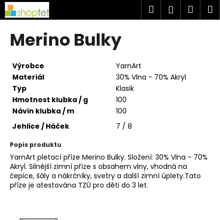
K
Přejít
Hledat
Náku
M
Přihlášen
na
o
obsah
Zpět
Zpět
košík
š
Merino Bulky
í
C
k
o
Výrobce
YarnArt
p
Materiál
30% Vlna - 70% Akryl
Typ
Klasik
o
Hmotnost klubka / g
100
t
Návin klubka / m
100
ř
Jehlice / Háček
7 / 8
e
b
Popis produktu
u
YarnArt pletací příze Merino Bulky. Složení: 30% Vlna - 70%
j
Akryl. Silnější zimní příze s obsahem vlny, vhodná na
čepice, šály a nákrčníky, svetry a další zimní úplety.Tato
e
příze je atestována TZÚ pro děti do 3 let.
t
e
n