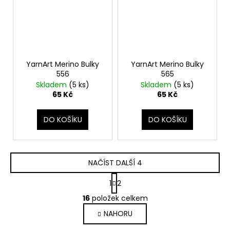
YarnArt Merino Bulky
YarnArt Merino Bulky
556
565
Skladem
(5 ks)
Skladem
(5 ks)
65 Kč
65 Kč
DO KOŠÍKU
DO KOŠÍKU
NAČÍST DALŠÍ 4
S
1
2
t
O
r
16
položek celkem
v
á
NAHORU
l
n
k
á