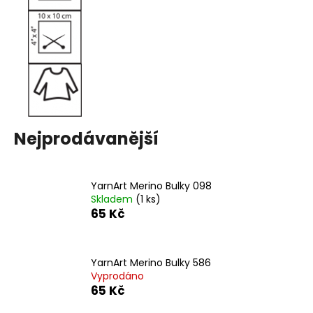
č
u
j
e
m
e
SWEET
BABY
Nejprodávanější
900
68
Kč
YarnArt Merino Bulky 098
Skladem
(1 ks)
65 Kč
YarnArt Merino Bulky 586
Vyprodáno
65 Kč