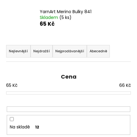
YarnArt Merino Bulky 841
Skladem
(5 ks)
65 Kč
Ř
a
Nejlevnější
Nejdražší
Nejprodávanější
Abecedně
z
e
n
Cena
í
65
Kč
66
Kč
p
r
o
d
u
Na skladě
12
k