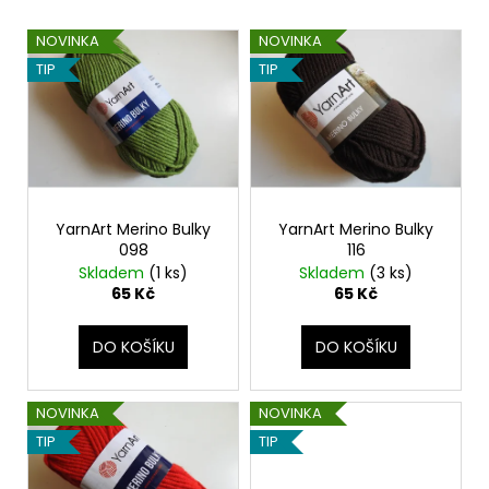
t
V
ů
NOVINKA
NOVINKA
ý
TIP
TIP
p
i
s
p
r
o
YarnArt Merino Bulky
YarnArt Merino Bulky
098
116
d
Skladem
(1 ks)
Skladem
(3 ks)
u
65 Kč
65 Kč
k
t
DO KOŠÍKU
DO KOŠÍKU
ů
NOVINKA
NOVINKA
TIP
TIP