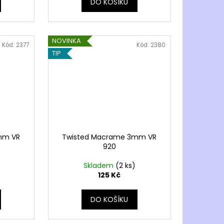
DO KOŠÍKU
NOVINKA
Kód:
2377
Kód:
2380
TIP
mm VR
Twisted Macrame 3mm VR
920
Skladem
(2 ks)
125 Kč
DO KOŠÍKU