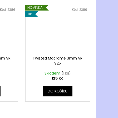
NOVINKA
Kód:
2386
Kód:
2389
TIP
mm VR
Twisted Macrame 3mm VR
925
Skladem
(1 ks)
125 Kč
DO KOŠÍKU