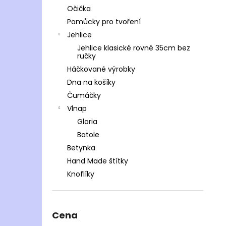
Očička
Pomůcky pro tvoření
Jehlice
Jehlice klasické rovné 35cm bez
ručky
Háčkované výrobky
Dna na košíky
Čumáčky
Vlnap
Gloria
Batole
Betynka
Hand Made štítky
Knoflíky
Cena