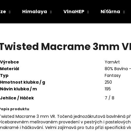
ize
Himalaya
VlnaHEP
Níťárna
Co potřebujete najít?
Twisted Macrame 3mm V
HLEDAT
Výrobce
YarnArt
Materiál
80% Bavlna -
Typ
Fantasy
Doporučujeme
Hmotnost klubka / g
250
Návin klubka / m
195
Jehlice / Háček
7 / 8
Popis produktu
Twisted Macrame 3 mm VR. Točená jednozákrutová bavlněná příz
vícebarevném melírovaném provedení v pestrých i pastelových 
makramé i háčkování. Velmi zajímavá pro tuto přízi specifická 