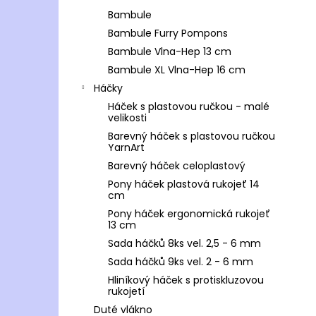
Bambule
Bambule Furry Pompons
Bambule Vlna-Hep 13 cm
Bambule XL Vlna-Hep 16 cm
Háčky
Háček s plastovou ručkou - malé
velikosti
Barevný háček s plastovou ručkou
YarnArt
Barevný háček celoplastový
Pony háček plastová rukojeť 14
cm
Pony háček ergonomická rukojeť
13 cm
Sada háčků 8ks vel. 2,5 - 6 mm
Sada háčků 9ks vel. 2 - 6 mm
Hliníkový háček s protiskluzovou
rukojetí
Duté vlákno