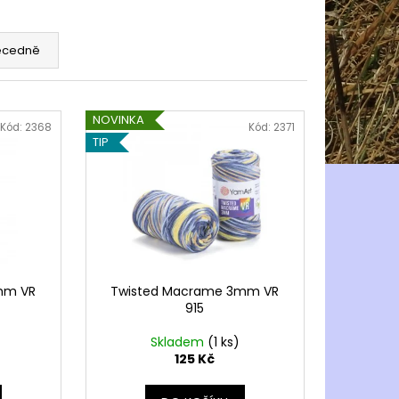
ecedně
NOVINKA
Kód:
2368
Kód:
2371
TIP
mm VR
Twisted Macrame 3mm VR
915
Skladem
(1 ks)
125 Kč