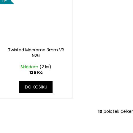
TIP
Twisted Macrame 3mm VR
926
Skladem
(2 ks)
125 Kč
DO KOŠÍKU
10
položek celk
O
v
l