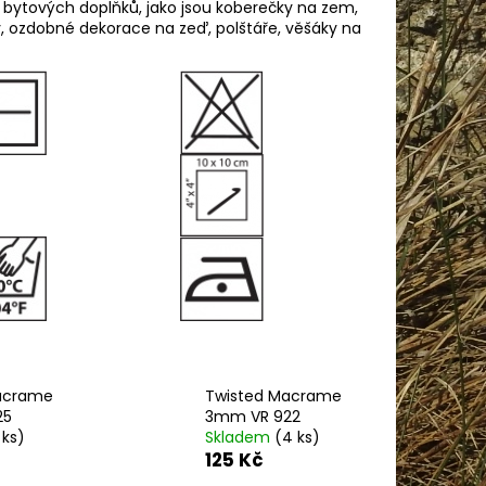
IN BABY 80338
h bytových doplňků, jako jsou koberečky na zem,
ky, ozdobné dekorace na zeď, polštáře, věšáky na
acrame
Twisted Macrame
25
3mm VR 922
 ks)
Skladem
(4 ks)
125 Kč