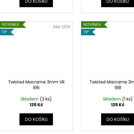
DO KOŠÍKU
DO KOŠÍKU
NOVINKA
NOVINKA
Kód:
2374
TIP
TIP
Twisted Macrame 3mm VR
Twisted Macrame 3
916
918
Skladem
(3 ks)
Skladem
(1 ks)
125 Kč
125 Kč
DO KOŠÍKU
DO KOŠÍKU