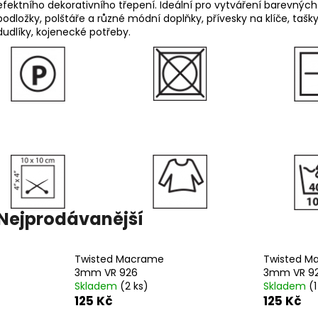
BAMBULA XL VLNA-HEP 16 CM 3
HIMALAYA DOLPH
efektního dekorativního třepení. Ideální pro vytváření barevnýc
podložky, polštáře a různé módní doplňky, přívesky na klíče, taš
75 Kč
60 Kč
dudlíky, kojenecké potřeby.
Nejprodávanější
Twisted Macrame
Twisted M
3mm VR 926
3mm VR 9
Skladem
(2 ks)
Skladem
(1
125 Kč
125 Kč