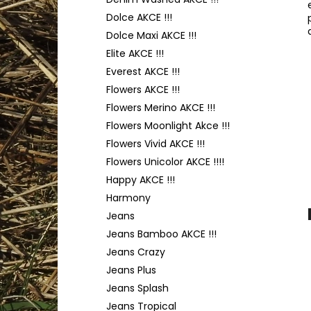
YARNART FLOWERS 274
l
Dolce AKCE !!!
200 Kč
Dolce Maxi AKCE !!!
Elite AKCE !!!
Everest AKCE !!!
Flowers AKCE !!!
Flowers Merino AKCE !!!
Flowers Moonlight Akce !!!
Flowers Vivid AKCE !!!
Flowers Unicolor AKCE !!!!
Happy AKCE !!!
Harmony
Jeans
Jeans Bamboo AKCE !!!
Jeans Crazy
Jeans Plus
Jeans Splash
Jeans Tropical