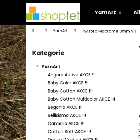
K
Přejít
na
o
YarnArt
Al
obsah
Zpět
Zpět
š
do
do
í
Domů
YarnArt
Twisted Macrame 3mm VR
k
obchodu
obchodu
P
o
Kategorie
Přeskočit
s
kategorie
t
YarnArt
r
Angora Active AKCE !!!
a
Baby Color AKCE !!!
n
Baby Cotton AKCE !!!
n
Baby Cotton Multicolor AKCE !!!
í
Begonia AKCE !!!
p
Bellisismo AKCE !!!
a
Camellia AKCE !!!
n
Cotton Soft AKCE !!!
e
Denim Washed AKCE !!!