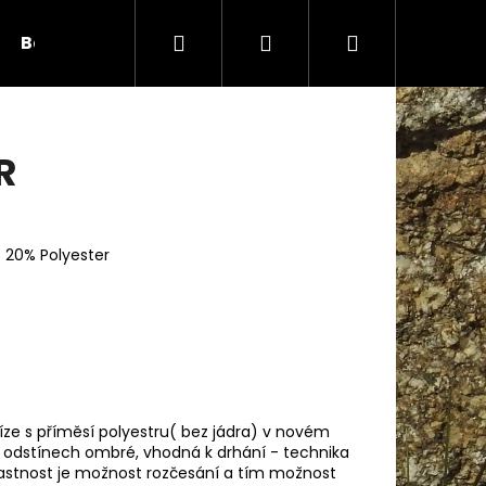
Hledat
Přihlášení
Nákupní
Bambule
Háčky
Duté vlákno
Očič
košík
R
 20% Polyester
Následující
e s příměsí polyestru( bez jádra) v novém
odstínech ombré, vhodná k drhání - technika
vlastnost je možnost rozčesání a tím možnost