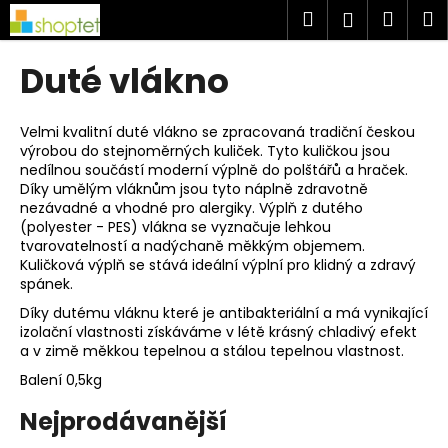
K
Přejít
Hledat
Náku
M
Přihlášen
na
o
obsah
Zpět
Zpět
košík
š
Duté vlákno
í
C
k
o
Velmi kvalitní duté vlákno se zpracovaná tradiční českou
výrobou do stejnoměrných kuliček. Tyto kuličkou jsou
p
nedílnou součástí moderní výplně do polštářů a hraček.
o
Díky umělým vláknům jsou tyto náplně zdravotně
t
nezávadné a vhodné pro alergiky. Výplň z dutého
(polyester - PES) vlákna se vyznačuje lehkou
ř
tvarovatelností a nadýchaně měkkým objemem.
e
Kuličková výplň se stává ideální výplní pro klidný a zdravý
spánek.
b
u
Díky dutému vláknu které je antibakteriální a má vynikající
izolační vlastnosti získáváme v létě krásný chladivý efekt
j
a v zimě měkkou tepelnou a stálou tepelnou vlastnost.
e
Balení 0,5kg
t
e
Nejprodávanější
n