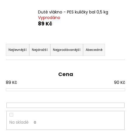
a
Duté vlákno - PES kuličky bal 0,5 kg
j
Vyprodáno
í
89 Kč
t
?
Ř
a
Nejlevnější
Nejdražší
Nejprodávanější
Abecedně
z
e
HLEDAT
n
Cena
í
89
Kč
90
Kč
p
D
r
o
o
p
d
o
u
r
Na skladě
0
u
k