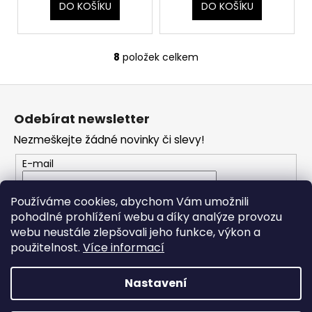
DO KOŠÍKU
DO KOŠÍKU
8
položek celkem
O
v
Z
l
á
á
Odebírat newsletter
d
p
a
Nezmeškejte žádné novinky či slevy!
a
c
t
E-mail
í
í
p
Vložením e-mailu souhlasíte s
podmínkami
r
Používáme cookies, abychom Vám umožnili
ochrany osobních údajů
v
pohodlné prohlížení webu a díky analýze provozu
k
webu neustále zlepšovali jeho funkce, výkon a
PŘIHLÁSIT SE
y
použitelnost.
Více informací
v
ý
Nastavení
p
i
Vytvořil Shoptet