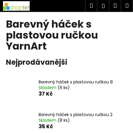
K
Přejít
Hledat
Náku
M
Přihlášen
na
o
obsah
Zpět
Zpět
košík
š
Barevný háček s
í
C
plastovou ručkou
k
o
YarnArt
p
o
Nejprodávanější
t
ř
e
Barevný háček s plastovou ručkou 8
b
Skladem
(6 ks)
u
37 Kč
j
e
Barevný háček s plastovou ručkou 2
t
Skladem
(8 ks)
e
35 Kč
n