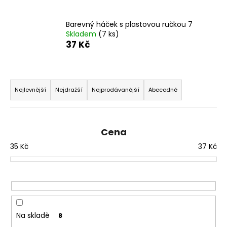
a
j
Barevný háček s plastovou ručkou 7
Skladem
(7 ks)
í
37 Kč
t
?
Ř
a
Nejlevnější
Nejdražší
Nejprodávanější
Abecedně
z
e
HLEDAT
n
Cena
í
35
Kč
37
Kč
p
D
r
o
o
p
o
d
r
u
Na skladě
u
8
k