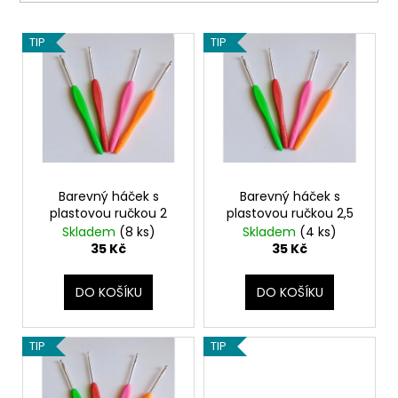
č
t
u
V
ů
j
TIP
TIP
ý
e
m
p
e
i
s
p
RIBBON
774
r
85
o
Barevný háček s
Barevný háček s
Kč
plastovou ručkou 2
plastovou ručkou 2,5
d
Skladem
(8 ks)
Skladem
(4 ks)
u
35 Kč
35 Kč
k
t
DO KOŠÍKU
DO KOŠÍKU
ů
TIP
TIP