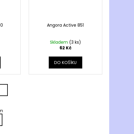
50
Angora Active 851
Skladem
(3 ks)
62 Kč
DO KOŠÍKU
em