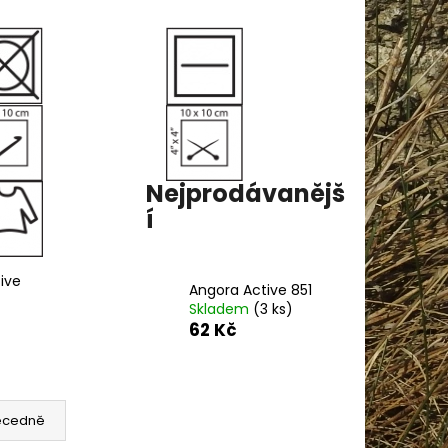
AME COTTON 800
Nejprodávanějš
í
ive
Angora Active 851
Skladem
(3 ks)
62 Kč
ecedně