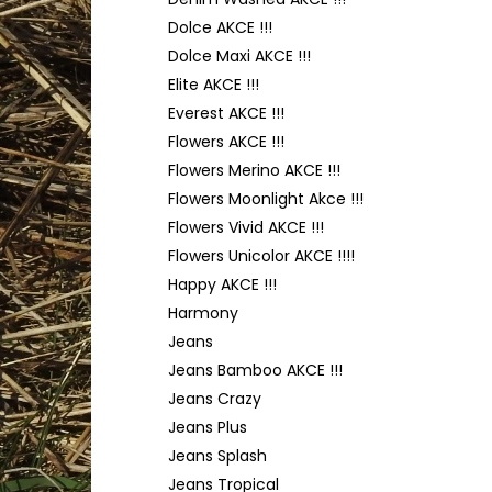
TULIP 4010
l
Dolce AKCE !!!
50 Kč
Dolce Maxi AKCE !!!
Elite AKCE !!!
Everest AKCE !!!
Flowers AKCE !!!
Flowers Merino AKCE !!!
Flowers Moonlight Akce !!!
Flowers Vivid AKCE !!!
Flowers Unicolor AKCE !!!!
Happy AKCE !!!
Harmony
Jeans
Jeans Bamboo AKCE !!!
Jeans Crazy
Jeans Plus
Jeans Splash
Jeans Tropical