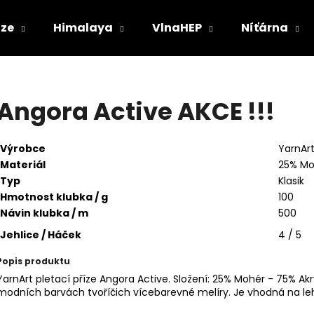
ize
Himalaya
VlnaHEP
Níťárna
Co potřebujete najít?
Angora Active AKCE !!!
HLEDAT
Výrobce
YarnAr
Materiál
25% Mo
Typ
Klasik
Doporučujeme
Hmotnost klubka / g
100
Návin klubka / m
500
Jehlice / Háček
4 / 5
Popis produktu
YarnArt pletací příze Angora Active. Složení: 25% Mohér - 75% Akr
modních barvách tvoříčich vícebarevné melíry. Je vhodná na lehk