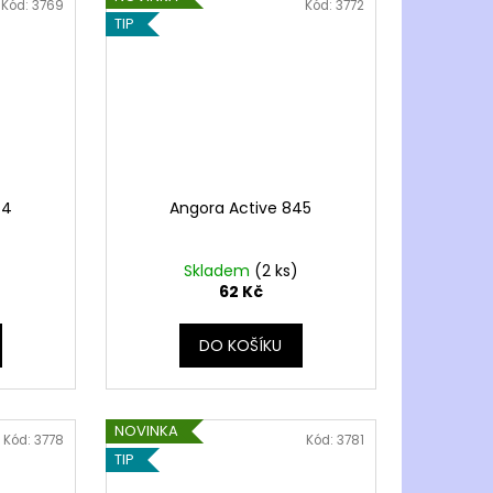
Kód:
3769
Kód:
3772
TIP
44
Angora Active 845
Skladem
(2 ks)
62 Kč
DO KOŠÍKU
NOVINKA
Kód:
3778
Kód:
3781
TIP