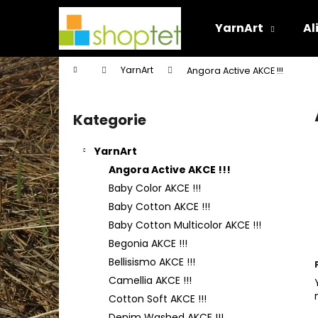
K
Přejít
na
o
YarnArt
Al
obsah
Zpět
Zpět
š
do
do
í
Domů
YarnArt
Angora Active AKCE !!!
k
obchodu
obchodu
P
o
Kategorie
Přeskočit
s
kategorie
t
YarnArt
r
Angora Active AKCE !!!
a
Baby Color AKCE !!!
n
Baby Cotton AKCE !!!
n
Baby Cotton Multicolor AKCE !!!
í
Begonia AKCE !!!
p
Bellisismo AKCE !!!
a
Camellia AKCE !!!
n
Cotton Soft AKCE !!!
e
Denim Washed AKCE !!!