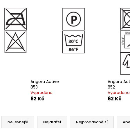
SWEET BABY 900
YARNART MACR
68 Kč
68 Kč
Angora Active
Angora Act
853
852
Vyprodáno
Vyprodáno
62 Kč
62 Kč
Ř
a
Nejlevnější
Nejdražší
Nejprodávanější
Ab