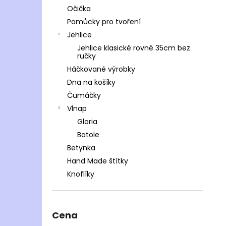
Očička
Pomůcky pro tvoření
Jehlice
Jehlice klasické rovné 35cm bez
ručky
Háčkované výrobky
Dna na košíky
Čumáčky
Vlnap
Gloria
Batole
Betynka
Hand Made štítky
Knoflíky
Cena