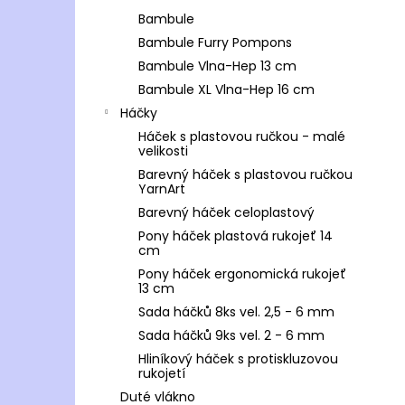
Bambule
Bambule Furry Pompons
Bambule Vlna-Hep 13 cm
Bambule XL Vlna-Hep 16 cm
Háčky
Háček s plastovou ručkou - malé
velikosti
Barevný háček s plastovou ručkou
YarnArt
Barevný háček celoplastový
Pony háček plastová rukojeť 14
cm
Pony háček ergonomická rukojeť
13 cm
Sada háčků 8ks vel. 2,5 - 6 mm
Sada háčků 9ks vel. 2 - 6 mm
Hliníkový háček s protiskluzovou
rukojetí
Duté vlákno