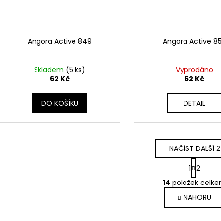
Angora Active 849
Angora Active 8
Skladem
(5 ks)
Vyprodáno
62 Kč
62 Kč
DO KOŠÍKU
DETAIL
NAČÍST DALŠÍ 2
S
1
2
t
O
r
14
položek celk
v
á
NAHORU
l
n
k
á
o