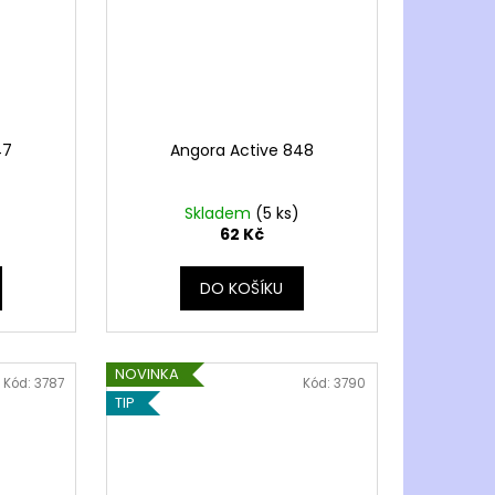
47
Angora Active 848
Skladem
(5 ks)
62 Kč
DO KOŠÍKU
NOVINKA
Kód:
3787
Kód:
3790
TIP