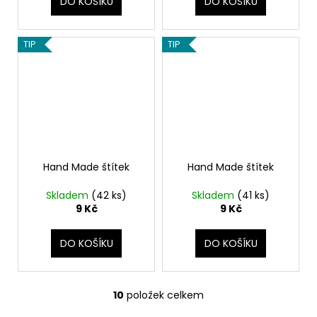
DO KOŠÍKU
DO KOŠÍKU
TIP
TIP
Hand Made štítek
Hand Made štítek
Skladem
(42 ks)
Skladem
(41 ks)
9 Kč
9 Kč
DO KOŠÍKU
DO KOŠÍKU
10
položek celkem
O