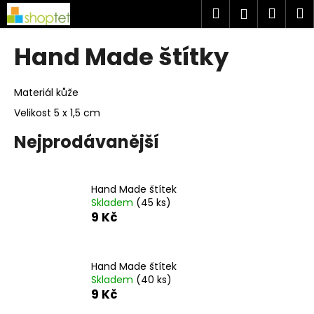
K
Přejít
Hledat
Náku
M
Přihlášen
na
o
obsah
Zpět
Zpět
košík
š
Hand Made štítky
í
C
k
o
Materiál kůže
p
Velikost 5 x 1,5 cm
o
Nejprodávanější
t
ř
e
Hand Made štítek
b
Skladem
(45 ks)
9 Kč
u
j
e
Hand Made štítek
t
Skladem
(40 ks)
e
9 Kč
n