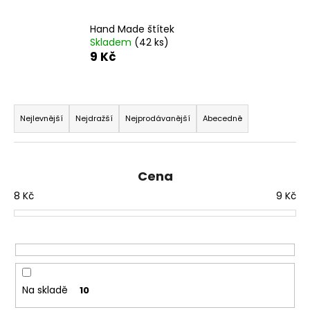
a
Hand Made štítek
j
Skladem
(42 ks)
í
9 Kč
t
?
Ř
a
Nejlevnější
Nejdražší
Nejprodávanější
Abecedně
z
e
HLEDAT
n
Cena
í
8
Kč
9
Kč
p
D
r
o
o
p
d
o
u
r
Na skladě
10
u
k