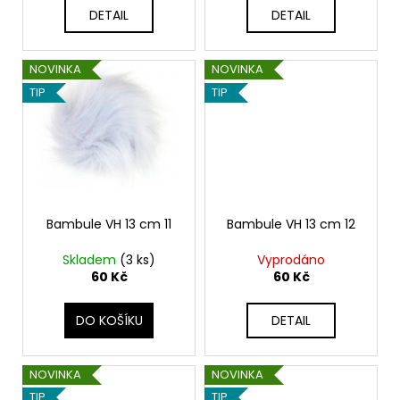
t
DETAIL
DETAIL
ů
NOVINKA
NOVINKA
TIP
TIP
Bambule VH 13 cm 11
Bambule VH 13 cm 12
Skladem
(3 ks)
Vyprodáno
60 Kč
60 Kč
DO KOŠÍKU
DETAIL
NOVINKA
NOVINKA
TIP
TIP