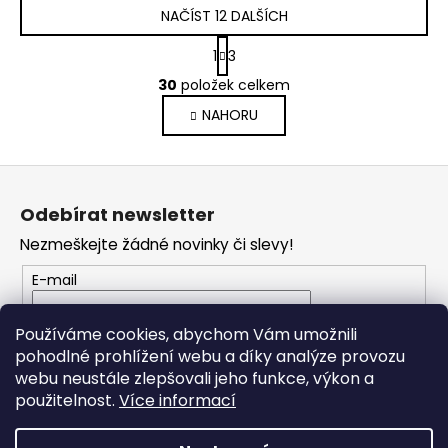
NAČÍST 12 DALŠÍCH
S
1
3
t
O
r
30
položek celkem
v
á
NAHORU
l
n
k
á
o
d
Z
v
a
á
á
c
Odebírat newsletter
n
p
í
í
Nezmeškejte žádné novinky či slevy!
p
a
r
t
E-mail
v
í
k
Vložením e-mailu souhlasíte s
podmínkami
Používáme cookies, abychom Vám umožnili
y
ochrany osobních údajů
pohodlné prohlížení webu a díky analýze provozu
v
webu neustále zlepšovali jeho funkce, výkon a
ý
PŘIHLÁSIT SE
použitelnost.
Více informací
p
i