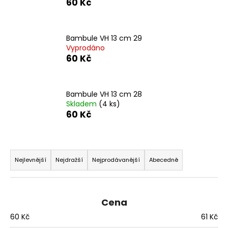
60 Kč
a
j
í
Bambule VH 13 cm 29
Vyprodáno
t
60 Kč
?
Bambule VH 13 cm 28
Skladem
(4 ks)
60 Kč
HLEDAT
Ř
a
D
Nejlevnější
Nejdražší
Nejprodávanější
Abecedně
o
z
p
e
o
n
Cena
r
í
u
60
Kč
61
Kč
p