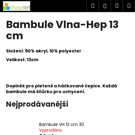
K
Přejít
Hledat
Náku
M
Přihlášen
na
o
obsah
Zpět
Zpět
košík
š
Bambule Vlna-Hep 13
í
C
cm
k
o
p
Složení: 90% akryl, 10% polyester
o
Velikost: 13cm
t
ř
e
Doplněk pro pletené a háčkované čepice. Každá
b
bambule má šňůrku pro uchycení.
u
j
Nejprodávanější
e
t
Bambule VH 13 cm 30
e
Vyprodáno
n