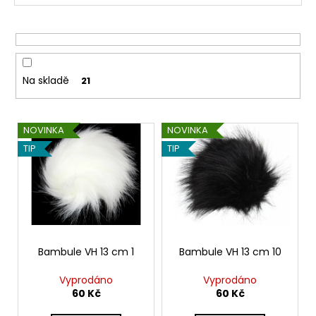
č
r
u
j
o
e
d
m
u
e
Na skladě
21
k
t
HIMALAYA
V
ů
NOVINKA
NOVINKA
DOLPHIN
ý
BABY
TIP
TIP
80314
p
60
i
Kč
s
p
r
o
Bambule VH 13 cm 1
Bambule VH 13 cm 10
d
Vyprodáno
Vyprodáno
u
60 Kč
60 Kč
k