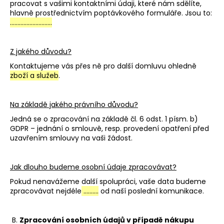
č
pracovat s vašimi kontaktními údaji, které nám sdělíte,
u
hlavně prostřednictvím poptávkového formuláře. Jsou to:
j
……………………….
e
m
Z jakého důvodu?
e
Kontaktujeme vás přes ně pro další domluvu ohledně
zboží a služeb
.
BELLA
629
Na základě jakého právního důvodu?
62
Kč
Jedná se o zpracování na základě čl. 6 odst. 1 písm. b)
GDPR – jednání o smlouvě, resp. provedení opatření před
uzavřením smlouvy na vaši žádost.
Jak dlouho budeme osobní údaje zpracovávat?
Pokud nenavážeme další spolupráci, vaše data budeme
zpracovávat nejdéle
……….
od naší poslední komunikace.
B.
Zpracování osobních údajů v případě nákupu