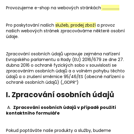
a
Provozujeme e-shop na webových stránkách
……………….
j
í
Pro poskytování našich
služeb, prodej zboží
a provoz
t
našich webových stránek zpracováváme některé osobní
údaje.
?
Zpracování osobních údajů upravuje zejména nařízení
Evropského parlamentu a Rady (EU) 2016/679 ze dne 27.
dubna 2016 o ochraně fyzických sobo v souvislosti se
HLEDAT
zpracováním osobních údajů a o volném pohybu těchto
údajů a o zrušení směrnice 95/46/ES (obecné nařízení o
ochraně osobních údajů) („GDPR“)
I. Zpracování osobních údajů
D
o
p
A.
Zpracování osobních údajů v případě použití
kontaktního formuláře
o
r
u
Pokud poptáváte naše produkty a služby, budeme