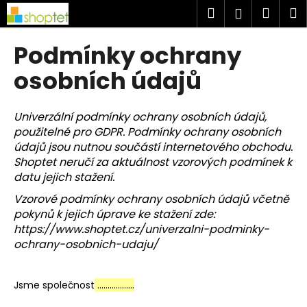
K
Přejít
Hledat
Náku
M
Přihlášen
na
o
obsah
Zpět
Zpět
košík
š
Podmínky ochrany
í
C
osobních údajů
k
o
p
Univerzální podmínky ochrany osobních údajů,
o
použitelné pro GDPR. Podmínky ochrany osobních
t
údajů jsou nutnou součástí internetového obchodu.
ř
Shoptet neručí za aktuálnost vzorových podmínek k
datu jejich stažení.
e
b
Vzorové podmínky ochrany osobních údajů včetně
pokynů k jejich úprave ke stažení zde:
u
https://www.shoptet.cz/univerzalni-podminky-
j
ochrany-osobnich-udaju/
e
t
e
Jsme společnost
……………...
n