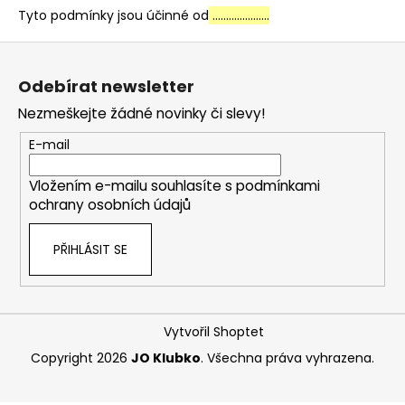
Tyto podmínky jsou účinné od
…………………
Z
á
Odebírat newsletter
p
Nezmeškejte žádné novinky či slevy!
a
t
E-mail
í
Vložením e-mailu souhlasíte s
podmínkami
ochrany osobních údajů
PŘIHLÁSIT SE
Vytvořil Shoptet
Copyright 2026
JO Klubko
. Všechna práva vyhrazena.