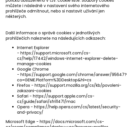
políčka obsaženého v tzv. cookie liště. Soubory cookies
můžete i následně v nastavení svého internetového
prohlížeče odmítnout, nebo si nastavit užívání jen
některých.
Další informace o správě cookies v jednotlivých
prohlížečích naleznete na následujících odkazech:
Internet Explorer
-
https://support.microsoft.com/cs-
cz/help/17442/windows-internet-explorer-delete-
manage-cookies
Google Chrome
-
https://support.google.com/chrome/answer/95647?
co=GENIE.Platform%3DDesktop&hl=cs
Firefox -
https://support.mozilla.org/cs/kb/povoleni-
zakazani-cookies
Safari -
https://support.apple.com/cs-
cz/guide/safari/sfri11471/mac
Opera -
https://help.opera.com/cs/latest/security-
and-privacy/
Microsoft Edge -
https://docs.microsoft.com/cs-
cz/sccm/compliance/deploy-use/browser-profiles