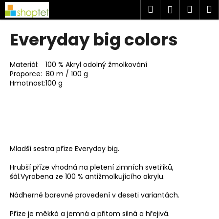
K
Přejít
Hledat
Náku
M
Přihlášen
na
o
obsah
Zpět
Zpět
košík
š
Everyday big colors
í
C
k
o
Materiál:
100 % Akryl odolný žmolkování
Proporce:
80 m / 100 g
p
Hmotnost:
100 g
o
t
ř
e
b
Mladší sestra příze Everyday big.
u
j
Hrubší příze vhodná na pletení zimních svetříků,
šál.Vyrobena ze 100 % antižmolkujícího akrylu.
e
t
Nádherné barevné provedení v deseti variantách.
e
Příze je měkká a jemná a přitom silná a hřejivá.
n