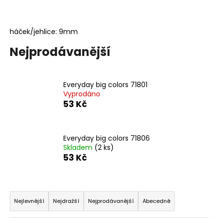
a
j
háček/jehlice: 9mm
í
t
Nejprodávanější
?
Everyday big colors 71801
Vyprodáno
53 Kč
HLEDAT
Everyday big colors 71806
Skladem
(2 ks)
D
53 Kč
o
p
o
Ř
r
a
Nejlevnější
Nejdražší
Nejprodávanější
Abecedně
u
z