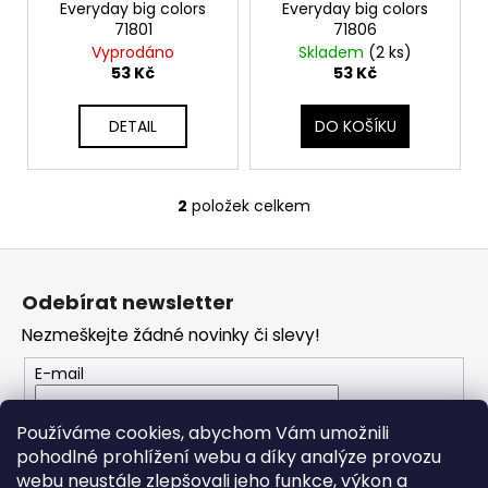
o
Everyday big colors
Everyday big colors
71801
71806
d
Vyprodáno
Skladem
(2 ks)
u
53 Kč
53 Kč
k
t
DETAIL
DO KOŠÍKU
ů
2
položek celkem
O
v
Z
l
á
á
Odebírat newsletter
d
p
a
Nezmeškejte žádné novinky či slevy!
a
c
t
E-mail
í
í
p
Vložením e-mailu souhlasíte s
podmínkami
r
Používáme cookies, abychom Vám umožnili
ochrany osobních údajů
v
pohodlné prohlížení webu a díky analýze provozu
k
webu neustále zlepšovali jeho funkce, výkon a