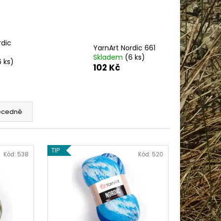
AME COTTON 800
rdic
YarnArt Nordic 661
Skladem
(6 ks)
6 ks)
102 Kč
ecedně
TIP
Kód:
538
Kód:
520