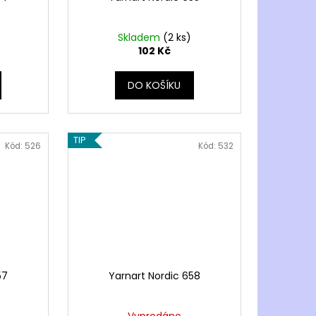
Skladem
(2 ks)
102 Kč
DO KOŠÍKU
TIP
Kód:
526
Kód:
532
57
Yarnart Nordic 658