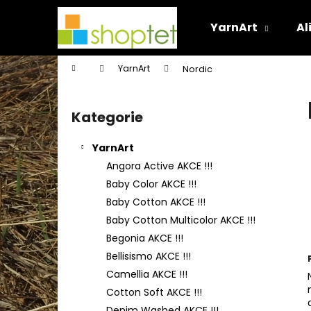
K
Přejít
na
o
YarnArt
Al
obsah
Zpět
Zpět
š
do
do
í
Domů
YarnArt
Nordic
k
obchodu
obchodu
P
o
Kategorie
Přeskočit
s
kategorie
t
YarnArt
r
Angora Active AKCE !!!
a
Baby Color AKCE !!!
n
Baby Cotton AKCE !!!
n
Baby Cotton Multicolor AKCE !!!
í
Begonia AKCE !!!
p
Bellisismo AKCE !!!
a
Camellia AKCE !!!
n
Cotton Soft AKCE !!!
e
Denim Washed AKCE !!!