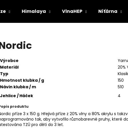
ize
Himalaya
VlnaHEP
Níťárna
Co potřebujete najít?
Nordic
HLEDAT
Výrobce
Yarn
Materiál
20% V
Typ
Klasi
Doporučujeme
Hmotnost klubka / g
150
Návin klubka / m
510
Jehlice / Háček
4
Popis produktu
Nordic příze 3 x 150 g. Hřejivá příze z 20% vlny a 80% akrylu s ta
naprogramováno tak, aby vytvořilo různobarevné pruhy, které do s
atestována TZÚ pro děti do 3 let.