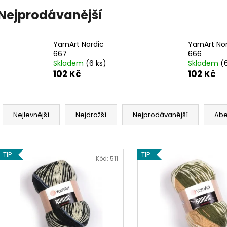
SWEET BABY 900
YARNART MACR
Nejprodávanější
68 Kč
68 Kč
YarnArt Nordic
YarnArt No
667
666
Skladem
(6 ks)
Skladem
(
102 Kč
102 Kč
Ř
a
Nejlevnější
Nejdražší
Nejprodávanější
Ab
z
e
V
n
TIP
TIP
ý
Kód:
511
í
p
p
i
r
s
o
p
d
r