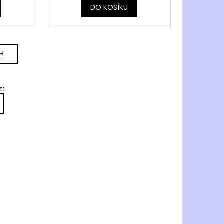
DO KOŠÍKU
H
em