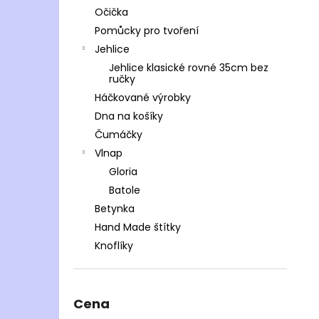
Očička
Pomůcky pro tvoření
Jehlice
Jehlice klasické rovné 35cm bez
ručky
Háčkované výrobky
Dna na košíky
Čumáčky
Vlnap
Gloria
Batole
Betynka
Hand Made štítky
Knoflíky
Cena