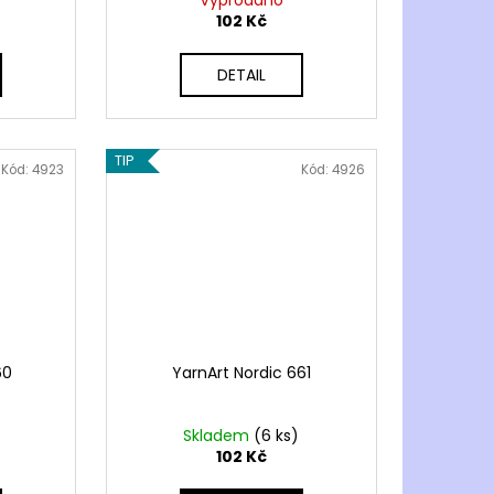
Vyprodáno
102 Kč
DETAIL
TIP
Kód:
4923
Kód:
4926
60
YarnArt Nordic 661
Skladem
(6 ks)
102 Kč