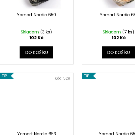
u
o
k
d
Yarnart Nordic 650
Yarnart Nordic 6
t
u
ů
k
Skladem
(3 ks)
Skladem
(7 ks)
t
102 Kč
102 Kč
ů
DO KOŠÍKU
DO KOŠÍKU
TIP
TIP
Kód:
529
Yarnart Nordic 653
Yarnart Nordic 6