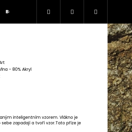
Hledat
Přihlášení
Nákupní
Bambule
Háčky
Duté vlákno
Očič
košík
Art
lna - 80% Akryl
k
Následující
kzvaným inteligentním vzorem. Vlákno je
ebe zapadají a tvoří vzor.Tato příze je