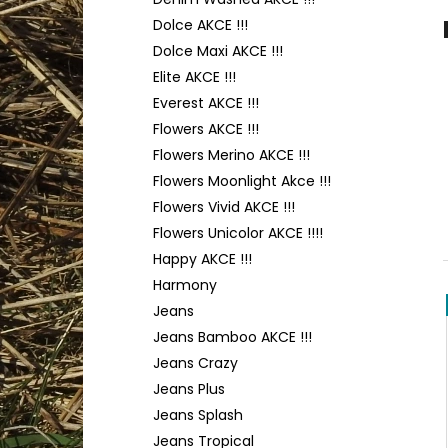
TULIP 4010
l
Dolce AKCE !!!
50 Kč
Dolce Maxi AKCE !!!
Elite AKCE !!!
Everest AKCE !!!
Flowers AKCE !!!
Flowers Merino AKCE !!!
Flowers Moonlight Akce !!!
Flowers Vivid AKCE !!!
Flowers Unicolor AKCE !!!!
Happy AKCE !!!
Harmony
Jeans
Jeans Bamboo AKCE !!!
Jeans Crazy
Jeans Plus
Jeans Splash
Jeans Tropical