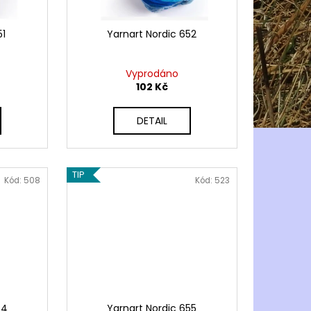
51
Yarnart Nordic 652
Vyprodáno
102 Kč
DETAIL
TIP
Kód:
508
Kód:
523
54
Yarnart Nordic 655