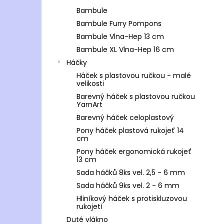
Bambule
Bambule Furry Pompons
Bambule Vlna-Hep 13 cm
Bambule XL Vlna-Hep 16 cm
Háčky
Háček s plastovou ručkou - malé
velikosti
Barevný háček s plastovou ručkou
YarnArt
Barevný háček celoplastový
Pony háček plastová rukojeť 14
cm
Pony háček ergonomická rukojeť
13 cm
Sada háčků 8ks vel. 2,5 - 6 mm
Sada háčků 9ks vel. 2 - 6 mm
Hliníkový háček s protiskluzovou
rukojetí
Duté vlákno