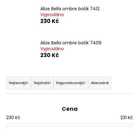
a
Alize Bella ombre batik 7412
j
Vyprodáno
230 Kč
í
t
?
Alize Bella ombre batik 7409
Vyprodáno
230 Kč
HLEDAT
Ř
a
Nejlevnější
Nejdražší
Nejprodávanější
Abecedně
z
D
e
o
n
Cena
p
í
230
Kč
231
Kč
o
p
r
r
u