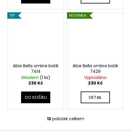
TIP
NOVINKA
Alize Bella ombre batik
Alize Bella ombre batik
7414
7429
Skladem
(1 ks)
Vyprodáno
230 Kč
230 Kč
DO KOŠÍKU
DETAIL
12
položek celkem
O
v