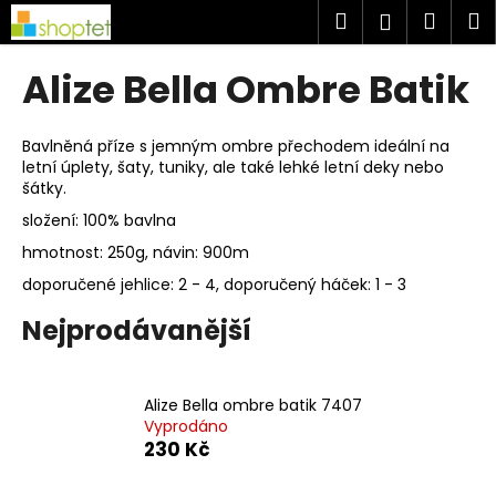
K
Přejít
Hledat
Náku
M
Přihlášen
na
o
obsah
Zpět
Zpět
košík
š
Alize Bella Ombre Batik
í
C
k
o
Bavlněná příze s jemným ombre přechodem ideální na
letní úplety, šaty, tuniky, ale také lehké letní deky nebo
p
šátky.
o
složení: 100% bavlna
t
hmotnost: 250g, návin: 900m
ř
doporučené jehlice: 2 - 4, doporučený háček: 1 - 3
e
b
Nejprodávanější
u
j
e
Alize Bella ombre batik 7407
Vyprodáno
t
230 Kč
e
n