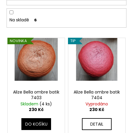
o
č
u
d
j
u
e
Na skladě
6
k
m
t
e
V
ů
NOVINKA
TIP
ý
HIMALAYA
p
DOLPHIN
BABY
i
80331
s
60
p
Kč
r
o
Alize Bella ombre batik
Alize Bella ombre batik
7403
7404
d
Skladem
(4 ks)
Vyprodáno
u
230 Kč
230 Kč
k
t
DO KOŠÍKU
DETAIL
ů