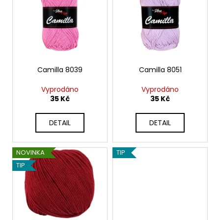
p
i
s
p
r
o
Camilla 8039
Camilla 8051
d
Vyprodáno
Vyprodáno
u
35 Kč
35 Kč
k
t
DETAIL
DETAIL
ů
NOVINKA
TIP
TIP