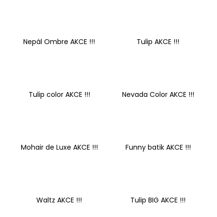
a
j
í
Nepál Ombre AKCE !!!
Tulip AKCE !!!
t
?
Tulip color AKCE !!!
Nevada Color AKCE !!!
HLEDAT
Mohair de Luxe AKCE !!!
Funny batik AKCE !!!
D
o
p
o
r
Waltz AKCE !!!
Tulip BIG AKCE !!!
u