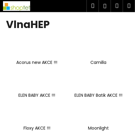
K
Přejít
Hledat
Náku
M
Přihlášen
na
o
obsah
Zpět
Zpět
košík
š
VlnaHEP
í
C
k
o
p
o
Acorus new AKCE !!!
Camilla
t
ř
e
b
u
ELEN BABY AKCE !!!
ELEN BABY Batik AKCE !!!
j
e
t
e
Floxy AKCE !!!
Moonlight
n