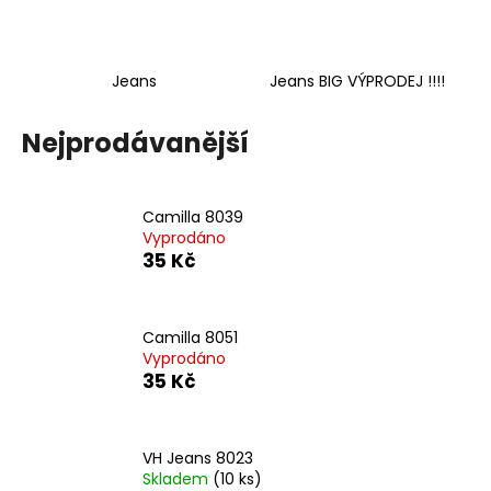
č
u
j
e
Jeans
Jeans BIG VÝPRODEJ !!!!
m
e
Nejprodávanější
VH
JEANS
Camilla 8039
8020
Vyprodáno
35
35 Kč
Kč
Camilla 8051
Vyprodáno
35 Kč
VH Jeans 8023
Skladem
(10 ks)