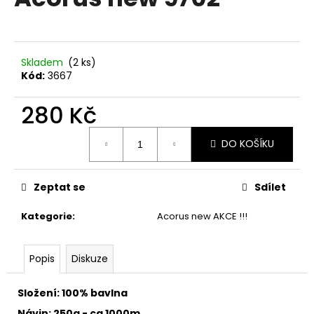
je
a
0,0
z
j
5
í
hvězdiček.
Skladem
(2 ks)
t
Kód:
3667
?
280 Kč
Měrná
DO KOŠÍKU
cena:
HLEDAT
Zeptat se
Sdílet
Kategorie
:
Acorus new AKCE !!!
D
o
p
Popis
Diskuze
o
r
Složení: 100% bavlna
u
Návin: 250g - ca 1000m