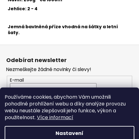
č
u
Jehlice: 2 - 4
j
e
Jemná bavlněná příze
vhodná na šátky a letní
m
šaty.
e
Z
YARNART
á
MACRAME
Odebírat newsletter
p
COTTON
800
Nezmeškejte žádné novinky či slevy!
a
68
t
E-mail
Kč
í
Vložením e-mailu souhlasíte s
podmínkami
Používáme cookies, abychom Vám umožnili
ochrany osobních údajů
pohodlné prohlížení webu a díky analýze provozu
webu neustále zlepšovali jeho funkce, výkon a
PŘIHLÁSIT SE
použitelnost.
Více informací
Nastavení