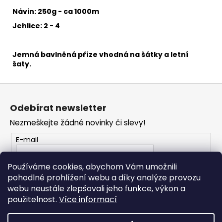
č
u
Návin: 250g - ca 1000m
j
Jehlice: 2 - 4
e
m
e
Jemná bavlněná příze
vhodná na šátky a letní
šaty.
HIMALAYA
Z
DOLPHIN
á
BABY
Odebírat newsletter
80353
p
Nezmeškejte žádné novinky či slevy!
60
a
Kč
t
E-mail
í
Vložením e-mailu souhlasíte s
podmínkami
Používáme cookies, abychom Vám umožnili
ochrany osobních údajů
pohodlné prohlížení webu a díky analýze provozu
webu neustále zlepšovali jeho funkce, výkon a
PŘIHLÁSIT SE
použitelnost.
Více informací