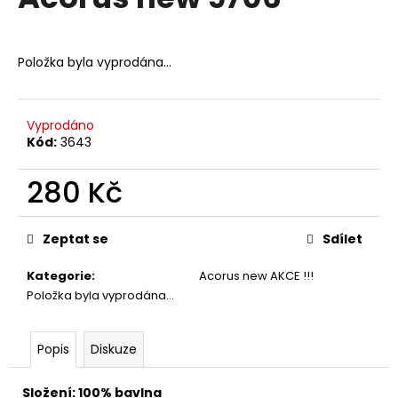
je
a
0,0
z
j
5
Položka byla vyprodána…
í
hvězdiček.
t
?
Vyprodáno
Kód:
3643
280 Kč
HLEDAT
Měrná
cena:
Zeptat se
Sdílet
Kategorie
:
Acorus new AKCE !!!
D
Položka byla vyprodána…
o
p
o
Popis
Diskuze
r
u
Složení: 100% bavlna