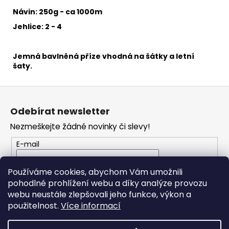
č
u
Návin: 250g - ca 1000m
j
Jehlice: 2 - 4
e
m
e
Jemná bavlněná příze
vhodná na šátky a letní
šaty.
DENIM
Z
WASHED
á
902
Odebírat newsletter
p
37
Nezmeškejte žádné novinky či slevy!
Kč
a
t
E-mail
í
Vložením e-mailu souhlasíte s
podmínkami
Používáme cookies, abychom Vám umožnili
ochrany osobních údajů
pohodlné prohlížení webu a díky analýze provozu
webu neustále zlepšovali jeho funkce, výkon a
PŘIHLÁSIT SE
použitelnost.
Více informací