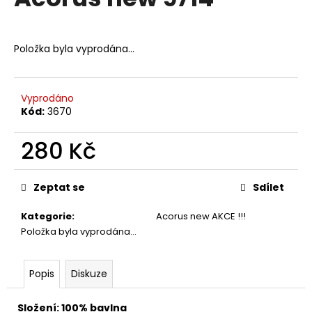
je
a
0,0
z
j
5
Položka byla vyprodána…
í
hvězdiček.
t
?
Vyprodáno
Kód:
3670
280 Kč
HLEDAT
Měrná
cena:
Zeptat se
Sdílet
Kategorie
:
Acorus new AKCE !!!
D
Položka byla vyprodána…
o
p
o
Popis
Diskuze
r
u
Složení: 100% bavlna