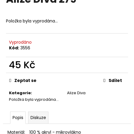
je
a
0,0
z
j
5
Položka byla vyprodána…
í
hvězdiček.
t
?
Vyprodáno
Kód:
3556
45 Kč
HLEDAT
Měrná
cena:
Zeptat se
Sdílet
Kategorie
:
Alize Diva
D
Položka byla vyprodána…
o
p
o
Popis
Diskuze
r
u
Materiál:
100 % akryl - mikrovlákno