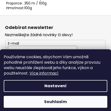
č
Proporce:
350 m / 100g
u
Hmotnost:
100g
j
e
Z
m
á
Odebírat newsletter
e
p
Nezmeškejte žádné novinky či slevy!
a
HARMONY
t
E-mail
A1
í
50
Vložením e-mailu souhlasíte s
podmínkami
Používáme cookies, abychom Vám umožnili
Kč
ochrany osobních údajů
pohodlné prohlížení webu a díky analýze provozu
webu neustále zlepšovali jeho funkce, výkon a
PŘIHLÁSIT SE
použitelnost.
Více informací
Nastavení
Vytvořil Shoptet
Souhlasím
Copyright 2026
JO Klubko
. Všechna práva vyhrazena.