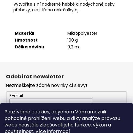
č
Vytvoříte z ní nádrerné hebké a nadýchané deky,
u
přehozy, ale i třeba nákrčníky aj.
j
e
m
e
Materiál
Mikropolyester
Hmotnost
100 g
Délka návinu
9,2 m
BAMBULA
XL
VLNA-
Z
HEP
16
á
Odebírat newsletter
CM
p
3
Nezmeškejte žádné novinky či slevy!
a
75
Kč
t
E-mail
í
Vložením e-mailu souhlasíte s
podmínkami
Používáme cookies, abychom Vám umožnili
ochrany osobních údajů
pohodlné prohlížení webu a díky analýze provozu
webu neustále zlepšovali jeho funkce, výkon a
PŘIHLÁSIT SE
použitelnost.
Více informací