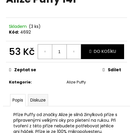
je
a
0,0
z
j
5
í
hvězdiček.
Skladem
(3 ks)
t
Kód:
4692
?
53 Kč
DO KOŠÍKU
Měrná
cena:
HLEDAT
Zeptat se
Sdílet
Kategorie
:
Alize Puffy
D
Popis
Diskuze
o
p
o
Příze Puffy od značky Alize je silná žinylková příze s
r
připravenými velkými oky pro pletení na rukou. Při
tvoření z této příze nebudete potřebovat jehlice
u
ani háček. Příze je ze 100% mikropolyesteru.