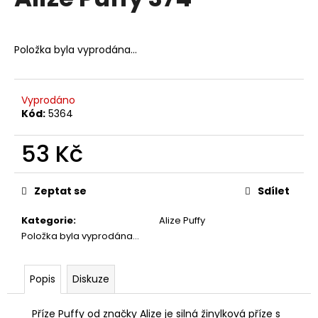
je
a
0,0
z
j
5
Položka byla vyprodána…
í
hvězdiček.
t
?
Vyprodáno
Kód:
5364
53 Kč
HLEDAT
Měrná
cena:
Zeptat se
Sdílet
Kategorie
:
Alize Puffy
D
Položka byla vyprodána…
o
p
o
Popis
Diskuze
r
u
Příze Puffy od značky Alize je silná žinylková příze s