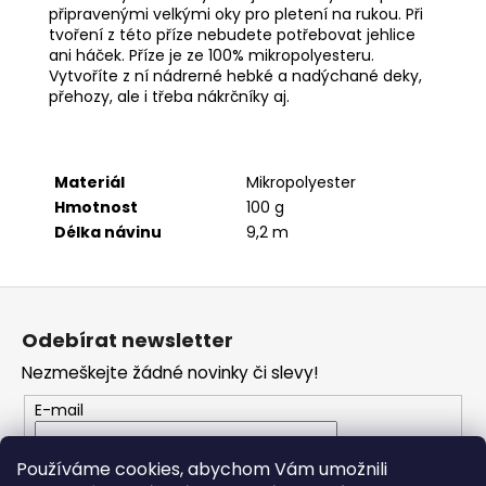
č
připravenými velkými oky pro pletení na rukou. Při
u
tvoření z této příze nebudete potřebovat jehlice
j
ani háček. Příze je ze 100% mikropolyesteru.
e
Vytvoříte z ní nádrerné hebké a nadýchané deky,
m
přehozy, ale i třeba nákrčníky aj.
e
Materiál
Mikropolyester
TULIP
4010
Hmotnost
100 g
Délka návinu
9,2 m
50
Kč
Z
á
Odebírat newsletter
p
Nezmeškejte žádné novinky či slevy!
a
t
E-mail
í
Vložením e-mailu souhlasíte s
podmínkami
Používáme cookies, abychom Vám umožnili
ochrany osobních údajů