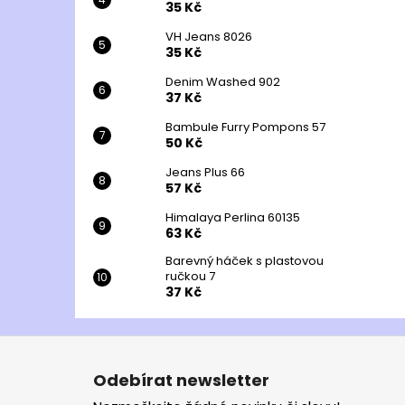
35 Kč
VH Jeans 8026
35 Kč
Denim Washed 902
37 Kč
Bambule Furry Pompons 57
50 Kč
Jeans Plus 66
57 Kč
Himalaya Perlina 60135
63 Kč
Barevný háček s plastovou
ručkou 7
37 Kč
Z
á
Odebírat newsletter
p