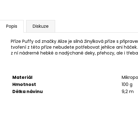
SWEET BABY 900
YARNART MACR
68 Kč
68 Kč
Popis
Diskuze
Příze Puffy od značky Alize je silná žinylková příze s připrav
tvoření z této příze nebudete potřebovat jehlice ani háček.
z ní nádrerné hebké a nadýchané deky, přehozy, ale i třeba 
Materiál
Mikropo
Hmotnost
100 g
Délka návinu
9,2 m