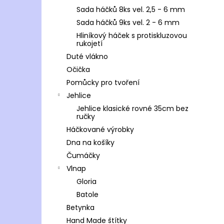
Sada háčků 8ks vel. 2,5 - 6 mm
Sada háčků 9ks vel. 2 - 6 mm
Hliníkový háček s protiskluzovou
rukojetí
Duté vlákno
Očička
Pomůcky pro tvoření
Jehlice
Jehlice klasické rovné 35cm bez
ručky
Háčkované výrobky
Dna na košíky
Čumáčky
Vlnap
Gloria
Batole
Betynka
Hand Made štítky