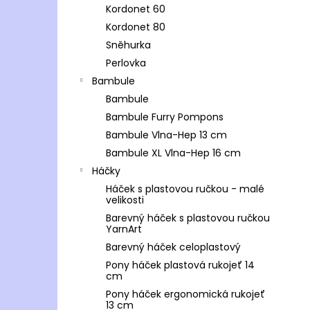
Kordonet 60
Kordonet 80
Sněhurka
Perlovka
Bambule
Bambule
Bambule Furry Pompons
Bambule Vlna-Hep 13 cm
Bambule XL Vlna-Hep 16 cm
Háčky
Háček s plastovou ručkou - malé
velikosti
Barevný háček s plastovou ručkou
YarnArt
Barevný háček celoplastový
Pony háček plastová rukojeť 14
cm
Pony háček ergonomická rukojeť
13 cm