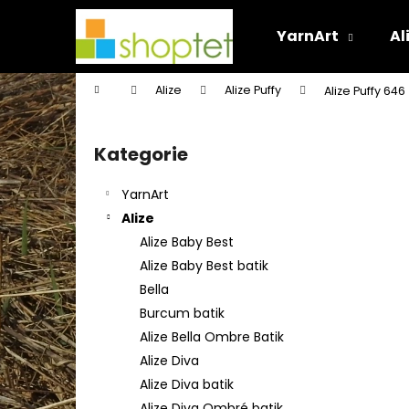
K
Přejít
na
o
YarnArt
Al
obsah
Zpět
Zpět
š
do
do
í
Domů
Alize
Alize Puffy
Alize Puffy 646
k
obchodu
obchodu
P
o
Kategorie
Přeskočit
s
kategorie
t
YarnArt
r
Alize
a
Alize Baby Best
n
Alize Baby Best batik
n
Bella
í
Burcum batik
p
Alize Bella Ombre Batik
a
Alize Diva
n
Alize Diva batik
e
Alize Diva Ombré batik