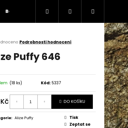
Hledat
Přihlášení
Nákupní
Bambule
Háčky
Duté vlákno
Očič
košík
rné
odnoceno
Podrobnosti hodnocení
cení
ize Puffy 646
ktu
ček.
adem
(18 ks)
Kód:
5337
 Kč
DO KOŠÍKU
ná
Následující
:
Tisk
gorie
:
Alize Puffy
Zeptat se