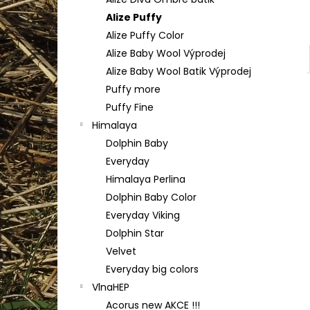
TULIP 4010
l
Alize Puffy
50 Kč
Alize Puffy Color
Alize Baby Wool Výprodej
Alize Baby Wool Batik Výprodej
Puffy more
Puffy Fine
Himalaya
Dolphin Baby
Everyday
Himalaya Perlina
Dolphin Baby Color
Everyday Viking
Dolphin Star
Velvet
Everyday big colors
VlnaHEP
Acorus new AKCE !!!