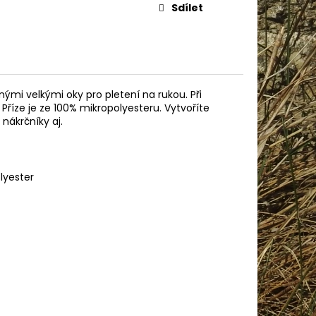
AME COTTON 800
Sdílet
enými velkými oky pro pletení na rukou. Při
 Příze je ze 100% mikropolyesteru. Vytvoříte
nákrčníky aj.
lyester