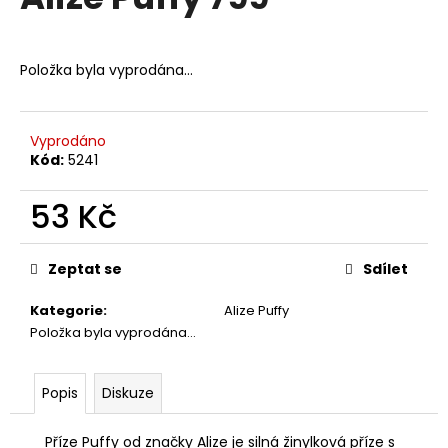
je
a
0,0
z
j
5
Položka byla vyprodána…
í
hvězdiček.
t
?
Vyprodáno
Kód:
5241
53 Kč
HLEDAT
Měrná
cena:
Zeptat se
Sdílet
Kategorie
:
Alize Puffy
D
Položka byla vyprodána…
o
p
o
Popis
Diskuze
r
u
Příze Puffy od značky Alize je silná žinylková příze s