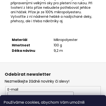
č
připravenými velkými oky pro pletení na rukou. Při
u
tvoření z této příze nebudete potřebovat jehlice
j
ani háček. Příze je ze 100% mikropolyesteru.
e
Vytvoříte z ní nádrerné hebké a nadýchané deky,
m
přehozy, ale i třeba nákrčníky aj.
e
Materiál
Mikropolyester
TWISTED
MACRAME
Hmotnost
100 g
3MM
Délka návinu
9,2 m
VR
926
125
Z
Kč
á
Odebírat newsletter
p
Nezmeškejte žádné novinky či slevy!
a
t
E-mail
í
Vložením e-mailu souhlasíte s
podmínkami
Používáme cookies, abychom Vám umožnili
ochrany osobních údajů