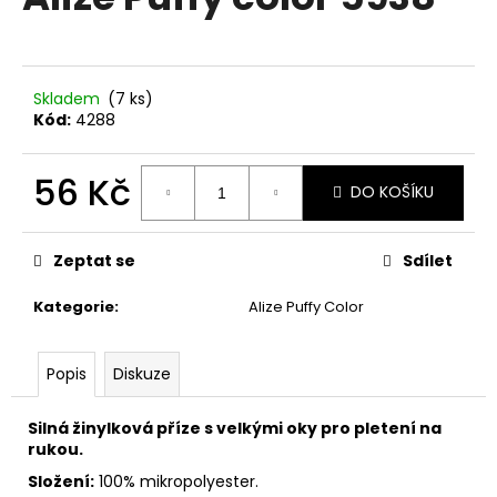
je
a
0,0
z
j
5
í
hvězdiček.
Skladem
(7 ks)
t
Kód:
4288
?
56 Kč
DO KOŠÍKU
Měrná
cena:
HLEDAT
Zeptat se
Sdílet
Kategorie
:
Alize Puffy Color
D
Popis
Diskuze
o
p
o
Silná žinylková příze s velkými oky pro pletení na
r
rukou.
u
Složení:
100% mikropolyester.