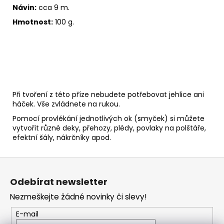
č
Návin:
cca 9 m.
u
j
Hmotnost:
100 g.
e
m
e
HIMALAYA
DOLPHIN
Při tvoření z této příze nebudete potřebovat jehlice ani
BABY
háček. Vše zvládnete na rukou.
80314
Pomocí provlékání jednotlivých ok (smyček) si můžete
60
vytvořit různé deky, přehozy, plédy, povlaky na polštáře,
Kč
efektní šály, nákrčníky apod.
Z
á
Odebírat newsletter
p
Nezmeškejte žádné novinky či slevy!
a
t
E-mail