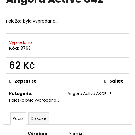
je
a
0,0
z
j
5
Položka byla vyprodána…
í
hvězdiček.
t
?
Vyprodáno
Kód:
3763
62 Kč
HLEDAT
Měrná
cena:
Zeptat se
Sdílet
Kategorie
:
Angora Active AKCE !!!
D
Položka byla vyprodána…
o
p
o
Popis
Diskuze
r
u
Výrobce
YarnArt