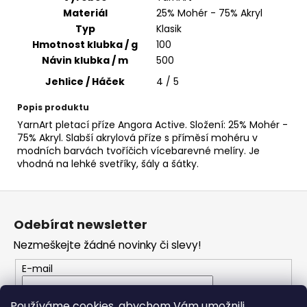
č
Materiál
25% Mohér - 75% Akryl
u
Typ
Klasik
j
Hmotnost klubka / g
100
e
m
Návin klubka / m
500
e
Jehlice / Háček
4 / 5
Popis produktu
JEANS
YarnArt pletací příze Angora Active. Složení: 25% Mohér -
PLUS
75% Akryl. Slabší akrylová příze s příměsí mohéru v
42
modních barvách tvoříčich vícebarevné melíry. Je
57
vhodná na lehké svetříky, šály a šátky.
Kč
Z
á
Odebírat newsletter
p
Nezmeškejte žádné novinky či slevy!
a
t
E-mail
í
Vložením e-mailu souhlasíte s
podmínkami
Používáme cookies, abychom Vám umožnili