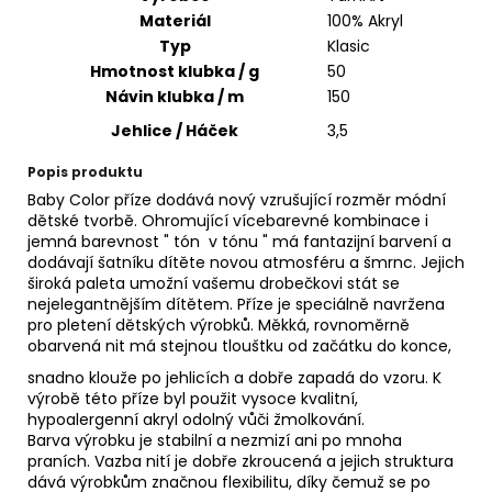
č
Materiál
100% Akryl
u
Typ
Klasic
j
Hmotnost klubka / g
50
e
m
Návin klubka / m
150
e
Jehlice / Háček
3,5
Popis produktu
JEANS
Baby Color příze dodává nový vzrušující rozměr módní
PLUS
dětské tvorbě. Ohromující vícebarevné kombinace i
66
jemná barevnost " tón v tónu " má fantazijní barvení a
57
dodávají šatníku dítěte novou atmosféru a šmrnc. Jejich
Kč
široká paleta umožní vašemu drobečkovi stát se
nejelegantnějším dítětem. Příze je speciálně navržena
pro pletení dětských výrobků. Měkká, rovnoměrně
obarvená nit má stejnou tlouštku od začátku do konce,
snadno klouže po jehlicích a dobře zapadá do vzoru. K
výrobě této příze byl použit vysoce kvalitní,
hypoalergenní akryl odolný vůči žmolkování.
Barva výrobku je stabilní a nezmizí ani po mnoha
praních. Vazba nití je dobře zkroucená a jejich struktura
dává výrobkům značnou flexibilitu, díky čemuž se po