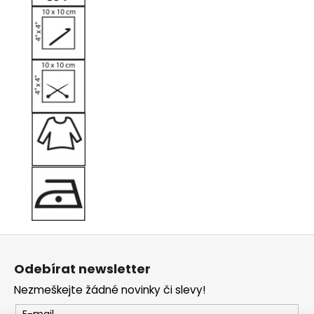
Z
á
Odebírat newsletter
p
Nezmeškejte žádné novinky či slevy!
a