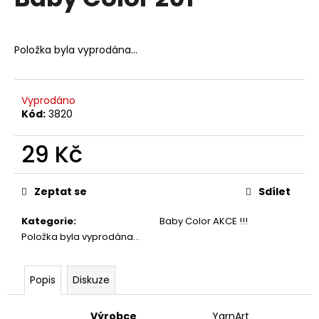
je
a
0,0
z
j
5
Položka byla vyprodána…
í
hvězdiček.
t
?
Vyprodáno
Kód:
3820
29 Kč
HLEDAT
Měrná
cena:
Zeptat se
Sdílet
Kategorie
:
Baby Color AKCE !!!
D
Položka byla vyprodána…
o
p
o
Popis
Diskuze
r
u
Výrobce
YarnArt