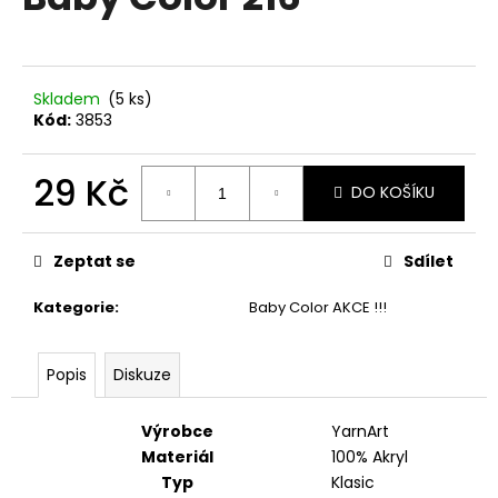
je
a
0,0
z
j
5
í
hvězdiček.
Skladem
(5 ks)
t
Kód:
3853
?
29 Kč
DO KOŠÍKU
Měrná
cena:
HLEDAT
Zeptat se
Sdílet
Kategorie
:
Baby Color AKCE !!!
D
Popis
Diskuze
o
p
o
Výrobce
YarnArt
r
Materiál
100% Akryl
u
Typ
Klasic