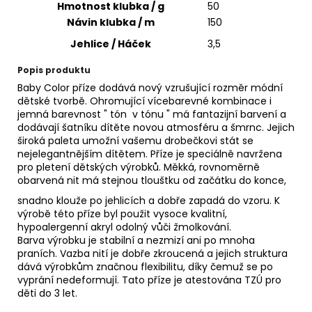
č
Hmotnost klubka / g
50
u
Návin klubka / m
150
j
Jehlice / Háček
3,5
e
m
Popis produktu
e
Baby Color příze dodává nový vzrušující rozměr módní
dětské tvorbě. Ohromující vícebarevné kombinace i
jemná barevnost " tón v tónu " má fantazijní barvení a
VH
dodávají šatníku dítěte novou atmosféru a šmrnc. Jejich
JEANS
široká paleta umožní vašemu drobečkovi stát se
8003
nejelegantnějším dítětem. Příze je speciálně navržena
35
pro pletení dětských výrobků. Měkká, rovnoměrně
Kč
obarvená nit má stejnou tlouštku od začátku do konce,
snadno klouže po jehlicích a dobře zapadá do vzoru. K
výrobě této příze byl použit vysoce kvalitní,
hypoalergenní akryl odolný vůči žmolkování.
Barva výrobku je stabilní a nezmizí ani po mnoha
praních. Vazba nití je dobře zkroucená a jejich struktura
dává výrobkům značnou flexibilitu, díky čemuž se po
vyprání nedeformují. Tato příze je atestována TZÚ pro
děti do 3 let.