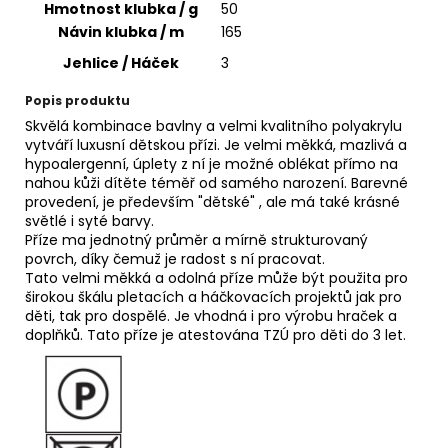
č
Hmotnost klubka / g
50
u
Návin klubka / m
165
j
Jehlice / Háček
3
e
m
Popis produktu
e
Skvělá kombinace bavlny a velmi kvalitního polyakrylu
vytváří luxusní dětskou přízi. Je velmi měkká, mazlivá a
hypoalergenní, úplety z ní je možné oblékat přímo na
SWEET
nahou kůži dítěte téměř od samého narození. Barevné
BABY
provedení, je především "dětské" , ale má také krásné
900
světlé i syté barvy.
68
Příze ma jednotný průměr a mírně strukturovaný
Kč
povrch, díky čemuž je radost s ní pracovat.
Tato velmi měkká a odolná příze může být použita pro
širokou škálu pletacích a háčkovacích projektů jak pro
děti, tak pro dospělé. Je vhodná i pro výrobu hraček a
doplňků. Tato příze je atestována TZÚ pro děti do 3 let.