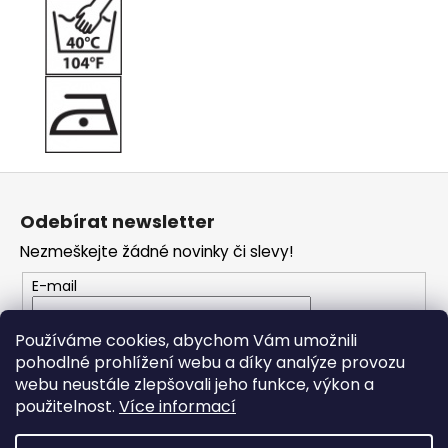
Z
á
Odebírat newsletter
p
Nezmeškejte žádné novinky či slevy!
a
t
E-mail
í
Vložením e-mailu souhlasíte s
podmínkami
Používáme cookies, abychom Vám umožnili
ochrany osobních údajů
pohodlné prohlížení webu a díky analýze provozu
webu neustále zlepšovali jeho funkce, výkon a
PŘIHLÁSIT SE
použitelnost.
Více informací