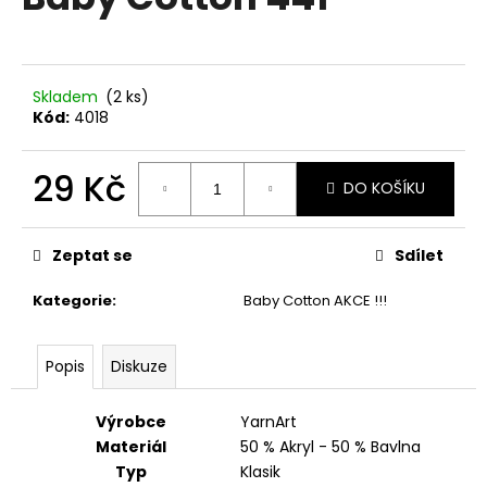
je
a
0,0
z
j
5
í
hvězdiček.
Skladem
(2 ks)
t
Kód:
4018
?
29 Kč
DO KOŠÍKU
Měrná
cena:
HLEDAT
Zeptat se
Sdílet
Kategorie
:
Baby Cotton AKCE !!!
D
Popis
Diskuze
o
p
o
Výrobce
YarnArt
r
Materiál
50 % Akryl - 50 % Bavlna
u
Typ
Klasik