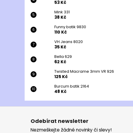
53 Kč
Mink 331
38 Kč
Funny batik 9830
110 Kč
VH Jeans 8020
35 Kč
Bella 629
62 Kč
Twisted Macrame 3mm VR 926
125 Kč
Burcum batik 2164
48 Kč
Z
á
Odebírat newsletter
p
Nezmeškejte žádné novinky či slevy!