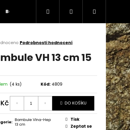
Hledat
Přihlášení
Nákupní
Bambule
Háčky
Duté vlákno
Očič
košík
rné
odnoceno
Podrobnosti hodnocení
cení
mbule VH 13 cm 15
ktu
ček.
adem
(4 ks)
Kód:
4809
 Kč
DO KOŠÍKU
ná
Následující
:
Tisk
Bambule Vlna-Hep
gorie
:
13 cm
Zeptat se