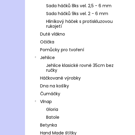
Sada háčků 8ks vel. 2,5 - 6 mm
Sada háčků 9ks vel. 2 - 6 mm
Hliníkový háček s protiskluzovou
rukojetí
Duté vlákno
Očička
Pomůcky pro tvoření
Jehlice
Jehlice klasické rovné 35cm bez
ručky
Háčkované výrobky
Dna na košíky
Čumáčky
Vlnap
Gloria
Batole
Betynka
Hand Made štítky