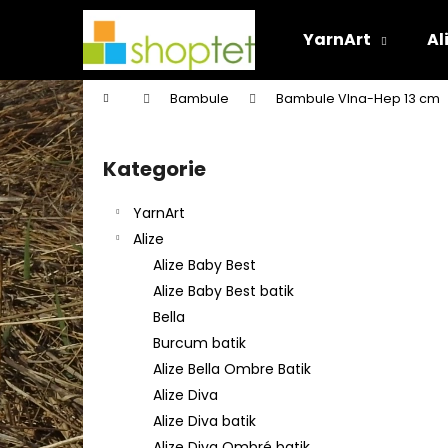
K
Přejít
na
o
YarnArt
Al
obsah
Zpět
Zpět
š
do
do
í
Domů
Bambule
Bambule Vlna-Hep 13 cm
k
obchodu
obchodu
P
o
Kategorie
Přeskočit
s
kategorie
t
YarnArt
r
Alize
a
Alize Baby Best
n
Alize Baby Best batik
n
Bella
í
Burcum batik
p
Alize Bella Ombre Batik
a
Alize Diva
n
Alize Diva batik
e
Alize Diva Ombré batik