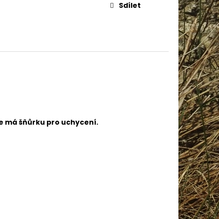
IN BABY 80338
Sdílet
e má šňůrku pro uchycení.