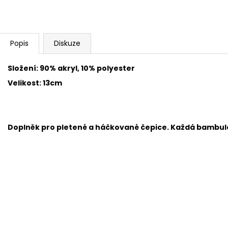
BAMBULA XL VLNA-HEP 16 CM 3
HIMALAYA DOLPH
75 Kč
60 Kč
Popis
Diskuze
Složení: 90% akryl, 10% polyester
Velikost: 13cm
Doplněk pro pletené a háčkované čepice. Každá bambul