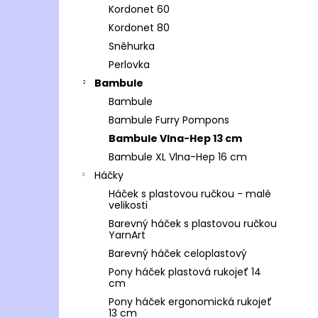
Kordonet 60
Kordonet 80
Sněhurka
Perlovka
Bambule
Bambule
Bambule Furry Pompons
Bambule Vlna-Hep 13 cm
Bambule XL Vlna-Hep 16 cm
Háčky
Háček s plastovou ručkou - malé
velikosti
Barevný háček s plastovou ručkou
YarnArt
Barevný háček celoplastový
Pony háček plastová rukojeť 14
cm
Pony háček ergonomická rukojeť
13 cm