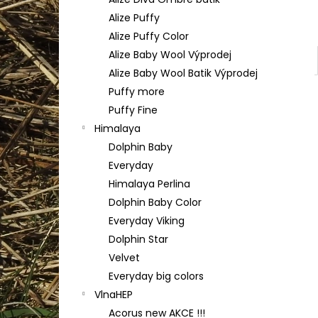
YARNART FLOWERS 274
l
Alize Puffy
200 Kč
Alize Puffy Color
Alize Baby Wool Výprodej
Alize Baby Wool Batik Výprodej
Puffy more
Puffy Fine
Himalaya
Dolphin Baby
Everyday
Himalaya Perlina
Dolphin Baby Color
Everyday Viking
Dolphin Star
Velvet
Everyday big colors
VlnaHEP
Acorus new AKCE !!!