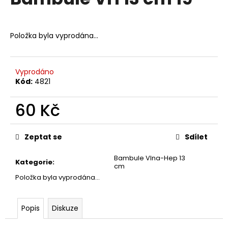
je
a
0,0
z
j
5
Položka byla vyprodána…
í
hvězdiček.
t
?
Vyprodáno
Kód:
4821
60 Kč
HLEDAT
Měrná
cena:
Zeptat se
Sdílet
Bambule Vlna-Hep 13
D
Kategorie
:
cm
o
Položka byla vyprodána…
p
o
r
Popis
Diskuze
u