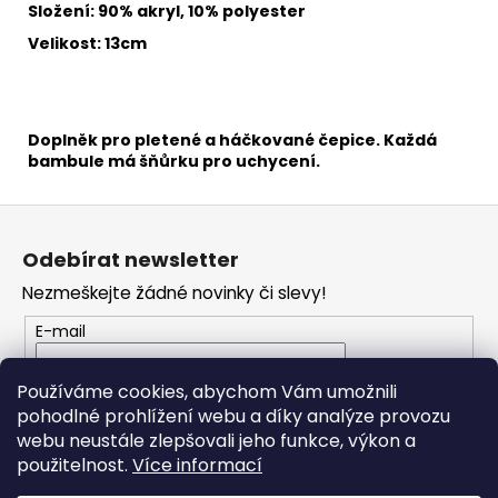
č
Složení: 90% akryl, 10% polyester
u
Velikost: 13cm
j
e
m
e
Doplněk pro pletené a háčkované čepice. Každá
bambule má šňůrku pro uchycení.
TWISTED
MACRAME
Z
3MM
á
VR
Odebírat newsletter
926
p
Nezmeškejte žádné novinky či slevy!
125
a
Kč
t
E-mail
í
Vložením e-mailu souhlasíte s
podmínkami
Používáme cookies, abychom Vám umožnili
ochrany osobních údajů
pohodlné prohlížení webu a díky analýze provozu
webu neustále zlepšovali jeho funkce, výkon a
PŘIHLÁSIT SE
použitelnost.
Více informací