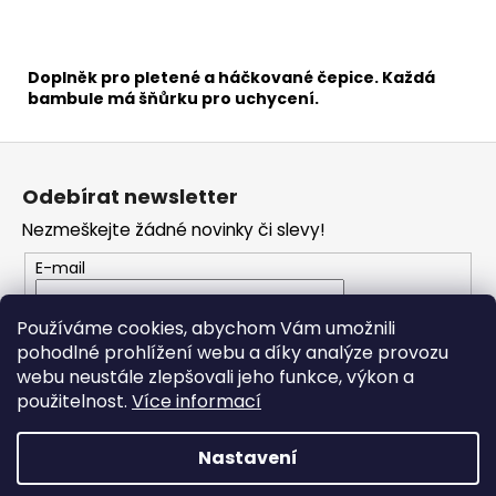
č
u
j
e
Doplněk pro pletené a háčkované čepice. Každá
m
bambule má šňůrku pro uchycení.
e
Z
á
VH
Odebírat newsletter
p
JEANS
8020
Nezmeškejte žádné novinky či slevy!
a
35
t
E-mail
Kč
í
Vložením e-mailu souhlasíte s
podmínkami
Používáme cookies, abychom Vám umožnili
ochrany osobních údajů
pohodlné prohlížení webu a díky analýze provozu
webu neustále zlepšovali jeho funkce, výkon a
PŘIHLÁSIT SE
použitelnost.
Více informací
Nastavení