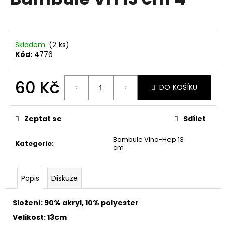
je
a
0,0
z
j
5
í
hvězdiček.
Skladem
(2 ks)
t
Kód:
4776
?
60 Kč
DO KOŠÍKU
Měrná
cena:
HLEDAT
Zeptat se
Sdílet
Bambule Vlna-Hep 13
Kategorie
:
cm
D
o
Popis
Diskuze
p
o
Složení: 90% akryl, 10% polyester
r
u
Velikost: 13cm