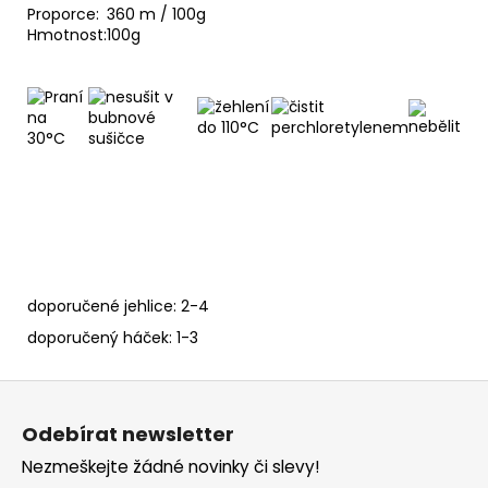
č
Proporce:
360 m / 100g
u
Hmotnost:
100g
j
e
m
e
FUNNY
BATIK
9830
110
Kč
doporučené jehlice: 2-4
doporučený háček: 1-3
Z
á
Odebírat newsletter
p
Nezmeškejte žádné novinky či slevy!
a