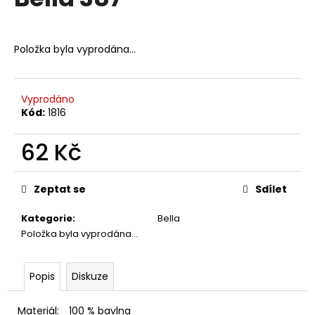
je
a
0,0
z
j
5
Položka byla vyprodána…
í
hvězdiček.
t
?
Vyprodáno
Kód:
1816
62 Kč
HLEDAT
Měrná
cena:
Zeptat se
Sdílet
Kategorie
:
Bella
D
Položka byla vyprodána…
o
p
o
Popis
Diskuze
r
u
Materiál:
100 % bavlna