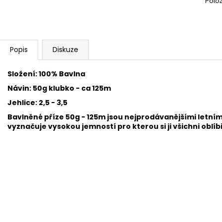
Polo
SWEET BABY 900
YARNART MACR
68 Kč
68 Kč
Popis
Diskuze
Složení: 100% Bavlna
Návin: 50g klubko - ca 125m
Jehlice: 2,5 - 3,5
Bavlněné příze 50g - 125m jsou nejprodávanějšími letním
vyznačuje vysokou jemností pro kterou si ji všichni oblí