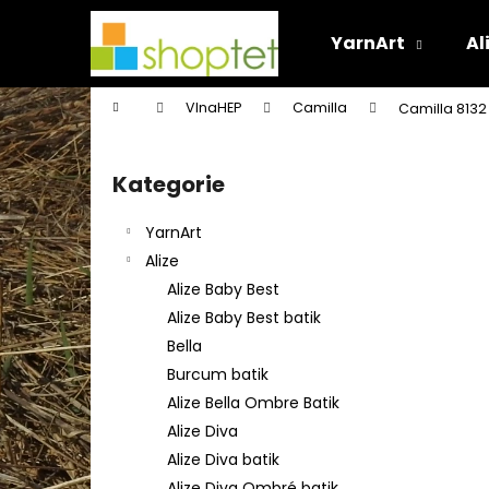
K
Přejít
na
o
YarnArt
Al
obsah
Zpět
Zpět
š
do
do
í
Domů
VlnaHEP
Camilla
Camilla 8132
k
obchodu
obchodu
P
o
Kategorie
Přeskočit
s
kategorie
t
YarnArt
r
Alize
a
Alize Baby Best
n
Alize Baby Best batik
n
Bella
í
Burcum batik
p
Alize Bella Ombre Batik
a
Alize Diva
n
Alize Diva batik
e
Alize Diva Ombré batik