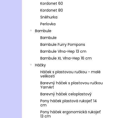
Kordonet 60
Kordonet 80
Sněhurka
Perlovka
Bambule
Bambule
Bambule Furry Pompons
Bambule Vlna-Hep 13 cm
Bambule XL Vlna-Hep 16 cm
Háčky
Háček s plastovou ručkou - malé
velikosti
Barevný háček s plastovou ručkou
YarnArt
Barevný háček celoplastový
Pony háček plastová rukojeť 14
cm
Pony háček ergonomická rukojeť
13 cm