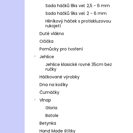
Sada háčků 8ks vel. 2,5 - 6 mm
Sada háčků 9ks vel. 2 - 6 mm
Hliníkový háček s protiskluzovou
rukojetí
Duté vlákno
Očička
Pomůcky pro tvoření
Jehlice
Jehlice klasické rovné 35cm bez
ručky
Háčkované výrobky
Dna na košíky
Čumáčky
Vlnap
Gloria
Batole
Betynka
Hand Made štítky