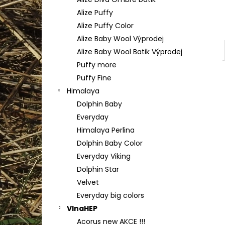
TULIP 4010
l
Alize Puffy
50 Kč
Alize Puffy Color
Alize Baby Wool Výprodej
Alize Baby Wool Batik Výprodej
Puffy more
Puffy Fine
Himalaya
Dolphin Baby
Everyday
Himalaya Perlina
Dolphin Baby Color
Everyday Viking
Dolphin Star
Velvet
Everyday big colors
VlnaHEP
Acorus new AKCE !!!