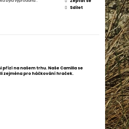
žka byla vyprodána…
Zeptat se
AME COTTON 800
Sdílet
i přízí na našem trhu. Naše Camilla se
bili zejména pro háčkování hraček.