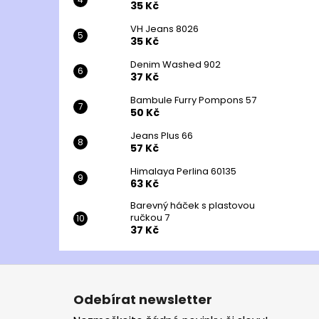
35 Kč
VH Jeans 8026
35 Kč
Denim Washed 902
37 Kč
Bambule Furry Pompons 57
50 Kč
Jeans Plus 66
57 Kč
Himalaya Perlina 60135
63 Kč
Barevný háček s plastovou
ručkou 7
37 Kč
Z
á
Odebírat newsletter
p