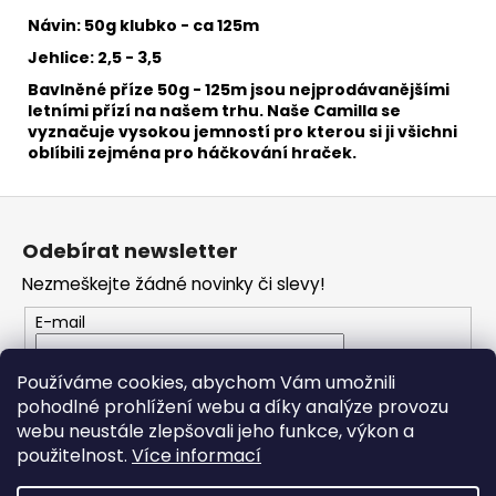
č
u
Návin: 50g klubko - ca 125m
j
Jehlice: 2,5 - 3,5
e
Bavlněné příze 50g - 125m jsou nejprodávanějšími
m
letními přízí na našem trhu. Naše Camilla se
e
vyznačuje vysokou jemností pro kterou si ji všichni
oblíbili zejména pro háčkování hraček.
HIMALAYA
Z
DOLPHIN
BABY
á
80338
Odebírat newsletter
p
60
Nezmeškejte žádné novinky či slevy!
a
Kč
t
E-mail
í
Vložením e-mailu souhlasíte s
podmínkami
Používáme cookies, abychom Vám umožnili
ochrany osobních údajů
pohodlné prohlížení webu a díky analýze provozu
webu neustále zlepšovali jeho funkce, výkon a
PŘIHLÁSIT SE
použitelnost.
Více informací