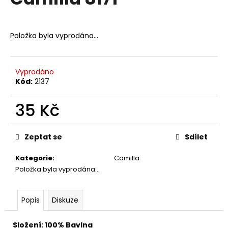
je
a
0,0
z
j
5
Položka byla vyprodána…
í
hvězdiček.
t
?
Vyprodáno
Kód:
2137
35 Kč
HLEDAT
Měrná
cena:
Zeptat se
Sdílet
Kategorie
:
Camilla
D
Položka byla vyprodána…
o
p
o
Popis
Diskuze
r
u
Složení: 100% Bavlna