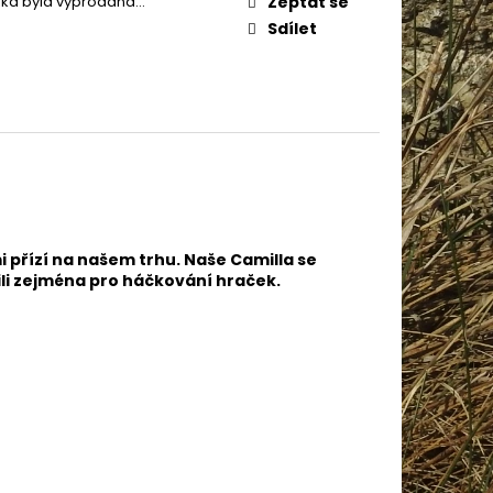
žka byla vyprodána…
Zeptat se
AME COTTON 800
Sdílet
i přízí na našem trhu. Naše Camilla se
bili zejména pro háčkování hraček.