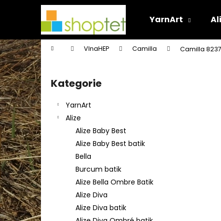
K
Přejít
na
o
YarnArt
Al
obsah
Zpět
Zpět
š
do
do
í
Domů
VlnaHEP
Camilla
Camilla 823
k
obchodu
obchodu
P
o
Kategorie
Přeskočit
s
kategorie
t
YarnArt
r
Alize
a
Alize Baby Best
n
Alize Baby Best batik
n
Bella
í
Burcum batik
p
Alize Bella Ombre Batik
a
Alize Diva
n
Alize Diva batik
e
Alize Diva Ombré batik