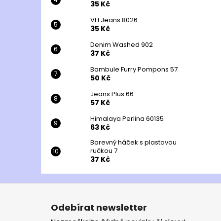
35 Kč
VH Jeans 8026
35 Kč
Denim Washed 902
37 Kč
Bambule Furry Pompons 57
50 Kč
Jeans Plus 66
57 Kč
Himalaya Perlina 60135
63 Kč
Barevný háček s plastovou
ručkou 7
37 Kč
Z
á
Odebírat newsletter
p