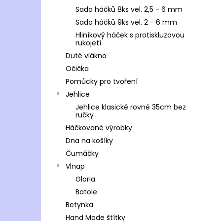
Sada háčků 8ks vel. 2,5 - 6 mm
Sada háčků 9ks vel. 2 - 6 mm
Hliníkový háček s protiskluzovou
rukojetí
Duté vlákno
Očička
Pomůcky pro tvoření
Jehlice
Jehlice klasické rovné 35cm bez
ručky
Háčkované výrobky
Dna na košíky
Čumáčky
Vlnap
Gloria
Batole
Betynka
Hand Made štítky