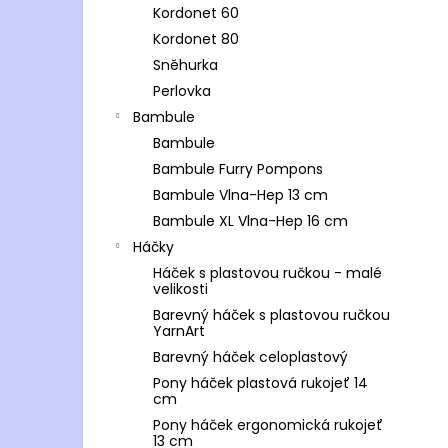
Kordonet 60
Kordonet 80
Sněhurka
Perlovka
Bambule
Bambule
Bambule Furry Pompons
Bambule Vlna-Hep 13 cm
Bambule XL Vlna-Hep 16 cm
Háčky
Háček s plastovou ručkou - malé
velikosti
Barevný háček s plastovou ručkou
YarnArt
Barevný háček celoplastový
Pony háček plastová rukojeť 14
cm
Pony háček ergonomická rukojeť
13 cm