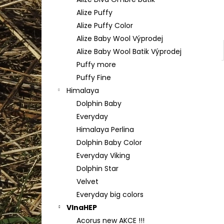
TULIP 4010
l
Alize Puffy
50 Kč
Alize Puffy Color
Alize Baby Wool Výprodej
Alize Baby Wool Batik Výprodej
Puffy more
Puffy Fine
Himalaya
Dolphin Baby
Everyday
Himalaya Perlina
Dolphin Baby Color
Everyday Viking
Dolphin Star
Velvet
Everyday big colors
VlnaHEP
Acorus new AKCE !!!