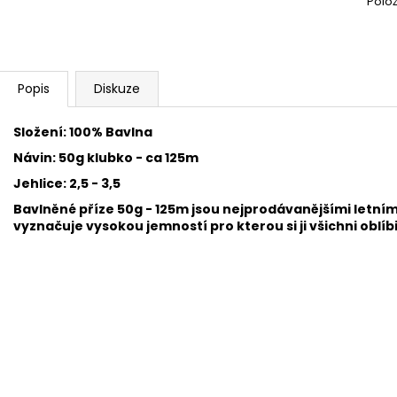
Polo
SWEET BABY 900
YARNART MACR
68 Kč
68 Kč
Popis
Diskuze
Složení: 100% Bavlna
Návin: 50g klubko - ca 125m
Jehlice: 2,5 - 3,5
Bavlněné příze 50g - 125m jsou nejprodávanějšími letním
vyznačuje vysokou jemností pro kterou si ji všichni oblí