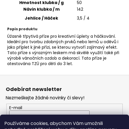
č
Hmotnost klubka / g
50
u
Návin klubka / m
142
j
Jehlice / Háček
3,5 / 4
e
m
Popis produktu
e
Úžasně třpytivá příze pro kreativní úplety a háčkování.
Ideální pro tvorbu zdobných prvků nebo lemů u oděvů i
jako příplet k jiné přízi, se kterou vytvoří zajímavý efekt.
BAMBULE
Tato příze s výrazným leskem má skvělé využití také při
FURRY
výrobě vánočních ozdob a dekorací. Tato příze je
POMPONS
atestována TZÚ pro děti do 3 let.
57
50
Kč
Z
á
Odebírat newsletter
p
Nezmeškejte žádné novinky či slevy!
a
t
E-mail
í
Vložením e-mailu souhlasíte s
podmínkami
Používáme cookies, abychom Vám umožnili
ochrany osobních údajů