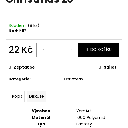
je
a
0,0
z
j
5
í
hvězdiček.
Skladem
(8 ks)
t
Kód:
5112
?
22 Kč
DO KOŠÍKU
Měrná
cena:
HLEDAT
Zeptat se
Sdílet
Kategorie
:
Christmas
D
Popis
Diskuze
o
p
o
Výrobce
YarnArt
r
Materiál
100% Polyamid
u
Typ
Fantasy