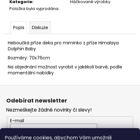
č
Kategorie
:
Háčkované výrobky
u
Položka byla vyprodána…
j
e
m
Popis
Diskuze
e
Heboučká příze deka pro miminko z příze Himalaya
Dolphin Baby
HIMALAYA
Rozměry: 70x76cm
DOLPHIN
BABY
Na objednání možnost vyrobit v jakékoli barvě, podle
80353
momentální nabídky
60
Kč
Z
á
Odebírat newsletter
p
Nezmeškejte žádné novinky či slevy!
a
t
E-mail
í
Vložením e-mailu souhlasíte s
podmínkami
Používáme cookies, abychom Vám umožnili