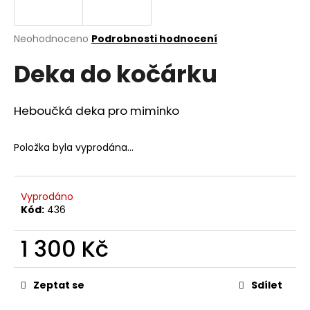
a
j
Průměrné
Neohodnoceno
Podrobnosti hodnocení
í
hodnocení
Deka do kočárku
produktu
t
je
?
0,0
z
Heboučká deka pro miminko
5
hvězdiček.
Položka byla vyprodána…
HLEDAT
Vyprodáno
Kód:
436
D
o
1 300 Kč
p
o
Měrná
cena:
r
Zeptat se
Sdílet
u