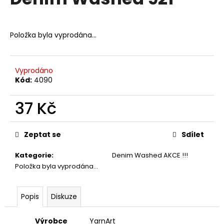
je
a
0,0
z
j
5
Položka byla vyprodána…
í
hvězdiček.
t
?
Vyprodáno
Kód:
4090
37 Kč
HLEDAT
Měrná
cena:
Zeptat se
Sdílet
Kategorie
:
Denim Washed AKCE !!!
D
Položka byla vyprodána…
o
p
o
Popis
Diskuze
r
u
Výrobce
YarnArt