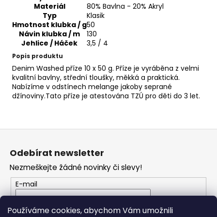
č
Materiál
80% Bavlna - 20% Akryl
u
Typ
Klasik
j
Hmotnost klubka / g
50
e
Návin klubka / m
130
m
Jehlice / Háček
3,5 / 4
e
Popis produktu
Denim Washed příze 10 x 50 g. Příze je vyráběna z velmi
kvalitní bavlny, střední tloušky, měkká a praktická.
HIMALAYA
Nabízíme v odstínech melange jakoby seprané
PERLINA
džínoviny.Tato příze je atestována TZÚ pro děti do 3 let.
60135
63
Kč
Z
á
Odebírat newsletter
p
Nezmeškejte žádné novinky či slevy!
a
t
E-mail
í
Vložením e-mailu souhlasíte s
podmínkami
Používáme cookies, abychom Vám umožnili
ochrany osobních údajů