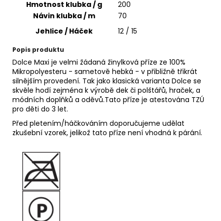
č
Hmotnost klubka / g
200
u
Návin klubka / m
70
j
Jehlice / Háček
12 / 15
e
m
Popis produktu
e
Dolce Maxi je velmi žádaná žinylková příze ze 100%
Mikropolyesteru - sametově hebká - v přibližně třikrát
silnějším provedení. Tak jako klasická varianta Dolce se
ALIZE
skvěle hodí zejména k výrobě dek či polštářů, hraček, a
PUFFY
módních doplňků a oděvů.Tato příze je atestována TZÚ
179
pro děti do 3 let.
53
Kč
Před pletením/háčkováním doporučujeme udělat
zkušební vzorek, jelikož tato příze není vhodná k párání.