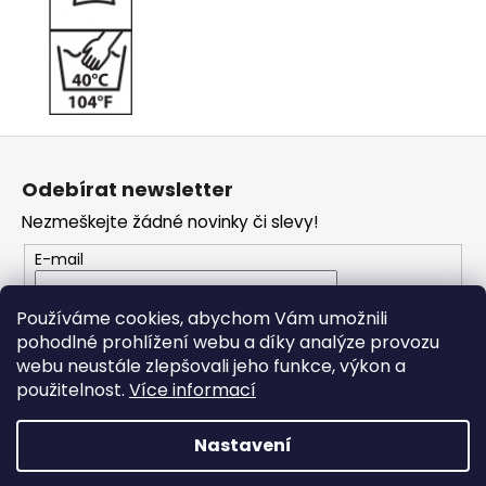
Z
á
Odebírat newsletter
p
Nezmeškejte žádné novinky či slevy!
a
t
E-mail
í
Vložením e-mailu souhlasíte s
podmínkami
Používáme cookies, abychom Vám umožnili
ochrany osobních údajů
pohodlné prohlížení webu a díky analýze provozu
webu neustále zlepšovali jeho funkce, výkon a
PŘIHLÁSIT SE
použitelnost.
Více informací
Nastavení
Vytvořil Shoptet