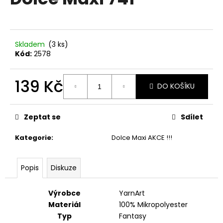
je
a
0,0
z
j
5
í
hvězdiček.
Skladem
(3 ks)
t
Kód:
2578
?
139 Kč
DO KOŠÍKU
Měrná
cena:
HLEDAT
Zeptat se
Sdílet
Kategorie
:
Dolce Maxi AKCE !!!
D
Popis
Diskuze
o
p
o
Výrobce
YarnArt
r
Materiál
100% Mikropolyester
u
Typ
Fantasy