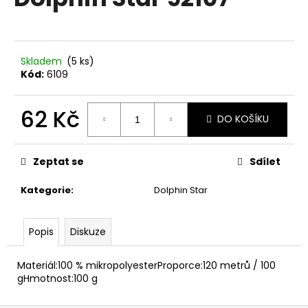
je
a
0,0
z
j
5
í
hvězdiček.
Skladem
(5 ks)
t
Kód:
6109
?
62 Kč
DO KOŠÍKU
Měrná
cena:
HLEDAT
Zeptat se
Sdílet
Kategorie
:
Dolphin Star
D
Popis
Diskuze
o
p
o
Materiál:100 % mikropolyesterProporce:120 metrů / 100
r
gHmotnost:100 g
u