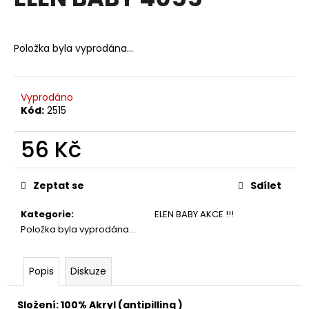
je
a
0,0
z
j
5
Položka byla vyprodána…
í
hvězdiček.
t
?
Vyprodáno
Kód:
2515
56 Kč
HLEDAT
Měrná
cena:
Zeptat se
Sdílet
Kategorie
:
ELEN BABY AKCE !!!
D
Položka byla vyprodána…
o
p
o
Popis
Diskuze
r
u
Složení: 100% Akryl (antipilling )