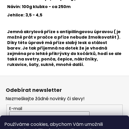
č
u
Návin: 100g klubko - ca 250m
j
Jehlice: 3,5 - 4,5
e
m
e
Jemná akrylová příze s antipillingovou úpravou ( je
možné prát v pračce a příze nebude žmolkovatět ).
Díky této úpravě má příze slabý lesk a stálost
barev. Je tak příjemná na dotek že je vhodná
JEHLA
zejména pro
lehké přikrývky do kočárků, hodí se ale
PLASTOVÁ
TUPÁ
také na svetry, ponča, čepice, nákrčníky,
9CM
rukavice, šaty, sukně, mnohé další.
6
Kč
Z
á
Odebírat newsletter
p
Nezmeškejte žádné novinky či slevy!
a
t
E-mail
í
Vložením e-mailu souhlasíte s
podmínkami
Používáme cookies, abychom Vám umožnili
ochrany osobních údajů