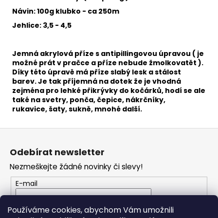
č
u
Návin: 100g klubko - ca 250m
j
Jehlice: 3,5 - 4,5
e
m
e
Jemná akrylová příze s antipillingovou úpravou ( je
možné prát v pračce a příze nebude žmolkovatět ).
Díky této úpravě má příze slabý lesk a stálost
barev. Je tak příjemná na dotek že je vhodná
MINK
zejména pro
lehké přikrývky do kočárků, hodí se ale
331
také na svetry, ponča, čepice, nákrčníky,
38
rukavice, šaty, sukně, mnohé další.
Kč
Z
á
Odebírat newsletter
p
Nezmeškejte žádné novinky či slevy!
a
t
E-mail
í
Vložením e-mailu souhlasíte s
podmínkami
Používáme cookies, abychom Vám umožnili
ochrany osobních údajů