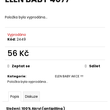
je
a
0,0
z
j
5
Položka byla vyprodána…
í
hvězdiček.
t
?
Vyprodáno
Kód:
2449
56 Kč
HLEDAT
Měrná
cena:
Zeptat se
Sdílet
Kategorie
:
ELEN BABY AKCE !!!
D
Položka byla vyprodána…
o
p
o
Popis
Diskuze
r
u
Složení: 100% Akryl (antipilling )