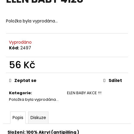
je
a
0,0
z
j
5
Položka byla vyprodána…
í
hvězdiček.
t
?
Vyprodáno
Kód:
2497
56 Kč
HLEDAT
Měrná
cena:
Zeptat se
Sdílet
Kategorie
:
ELEN BABY AKCE !!!
D
Položka byla vyprodána…
o
p
o
Popis
Diskuze
r
u
Složení: 100% Akryl (antipilling )