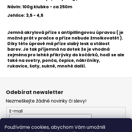
č
u
Návin: 100g klubko - ca 250m
j
Jehlice: 3,5 - 4,5
e
m
e
Jemná akrylová příze s antipillingovou úpravou ( je
možné prát v pračce a příze nebude žmolkovatět ).
Díky této úpravě má příze slabý lesk a stálost
barev. Je tak příjemná na dotek že je vhodná
HIMALAYA
zejména pro
lehké přikrývky do kočárků, hodí se ale
DOLPHIN
BABY
také na svetry, ponča, čepice, nákrčníky,
80353
rukavice, šaty, sukně, mnohé další.
60
Kč
Z
á
Odebírat newsletter
p
Nezmeškejte žádné novinky či slevy!
a
t
E-mail
í
Vložením e-mailu souhlasíte s
podmínkami
Používáme cookies, abychom Vám umožnili
ochrany osobních údajů