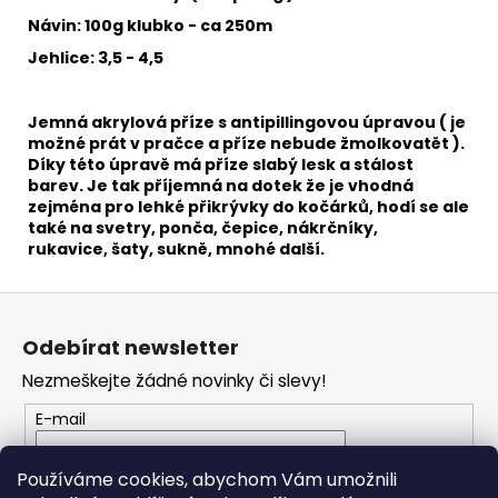
č
u
Návin: 100g klubko - ca 250m
j
Jehlice: 3,5 - 4,5
e
m
e
Jemná akrylová příze s antipillingovou úpravou ( je
možné prát v pračce a příze nebude žmolkovatět ).
Díky této úpravě má příze slabý lesk a stálost
barev. Je tak příjemná na dotek že je vhodná
VH
zejména pro
lehké přikrývky do kočárků, hodí se ale
JEANS
8020
také na svetry, ponča, čepice, nákrčníky,
rukavice, šaty, sukně, mnohé další.
35
Kč
Z
á
Odebírat newsletter
p
Nezmeškejte žádné novinky či slevy!
a
t
E-mail
í
Vložením e-mailu souhlasíte s
podmínkami
Používáme cookies, abychom Vám umožnili
ochrany osobních údajů