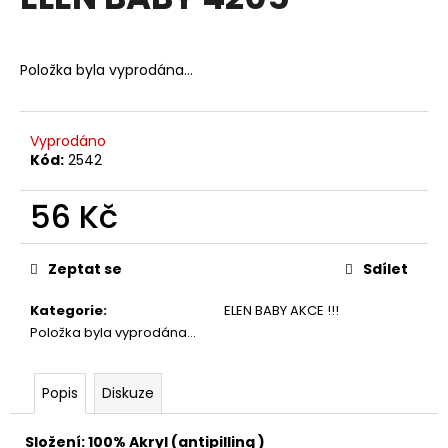
je
a
0,0
z
j
5
Položka byla vyprodána…
í
hvězdiček.
t
?
Vyprodáno
Kód:
2542
56 Kč
HLEDAT
Měrná
cena:
Zeptat se
Sdílet
Kategorie
:
ELEN BABY AKCE !!!
D
Položka byla vyprodána…
o
p
o
Popis
Diskuze
r
u
Složení: 100% Akryl (antipilling )