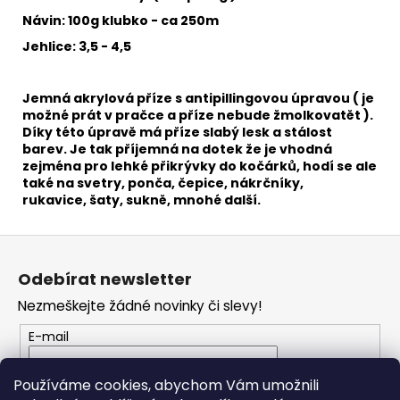
č
u
Návin: 100g klubko - ca 250m
j
Jehlice: 3,5 - 4,5
e
m
e
Jemná akrylová příze s antipillingovou úpravou ( je
možné prát v pračce a příze nebude žmolkovatět ).
Díky této úpravě má příze slabý lesk a stálost
barev. Je tak příjemná na dotek že je vhodná
DENIM
zejména pro
lehké přikrývky do kočárků, hodí se ale
WASHED
902
také na svetry, ponča, čepice, nákrčníky,
rukavice, šaty, sukně, mnohé další.
37
Kč
Z
á
Odebírat newsletter
p
Nezmeškejte žádné novinky či slevy!
a
t
E-mail
í
Vložením e-mailu souhlasíte s
podmínkami
Používáme cookies, abychom Vám umožnili
ochrany osobních údajů