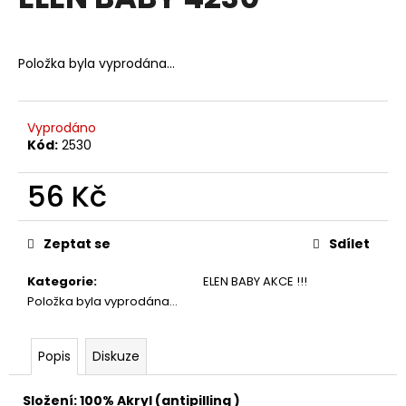
je
a
0,0
z
j
5
Položka byla vyprodána…
í
hvězdiček.
t
?
Vyprodáno
Kód:
2530
56 Kč
HLEDAT
Měrná
cena:
Zeptat se
Sdílet
Kategorie
:
ELEN BABY AKCE !!!
D
Položka byla vyprodána…
o
p
o
Popis
Diskuze
r
u
Složení: 100% Akryl (antipilling )