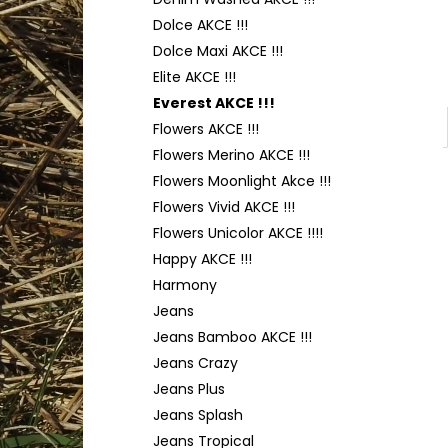
TULIP 4010
l
Dolce AKCE !!!
50 Kč
Dolce Maxi AKCE !!!
Elite AKCE !!!
Everest AKCE !!!
Flowers AKCE !!!
Flowers Merino AKCE !!!
Flowers Moonlight Akce !!!
Flowers Vivid AKCE !!!
Flowers Unicolor AKCE !!!!
Happy AKCE !!!
Harmony
Jeans
Jeans Bamboo AKCE !!!
Jeans Crazy
Jeans Plus
Jeans Splash
Jeans Tropical