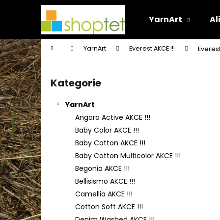
K
Přejít
na
o
YarnArt
Al
obsah
Zpět
Zpět
š
do
do
í
Domů
YarnArt
Everest AKCE !!!
Everes
k
obchodu
obchodu
P
o
Kategorie
Přeskočit
s
kategorie
t
YarnArt
r
Angora Active AKCE !!!
a
Baby Color AKCE !!!
n
Baby Cotton AKCE !!!
n
Baby Cotton Multicolor AKCE !!!
í
Begonia AKCE !!!
p
Bellisismo AKCE !!!
a
Camellia AKCE !!!
n
Cotton Soft AKCE !!!
e
Denim Washed AKCE !!!