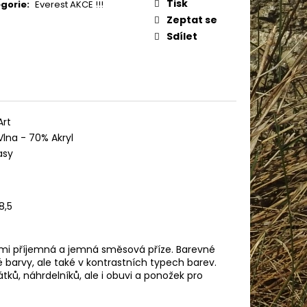
AME COTTON 800
Tisk
gorie
:
Everest AKCE !!!
Zeptat se
Sdílet
Art
lna - 70% Akryl
asy
8,5
Velmi příjemná a jemná směsová příze. Barevné
é barvy, ale také v kontrastních typech barev.
tků, náhrdelníků, ale i obuvi a ponožek pro