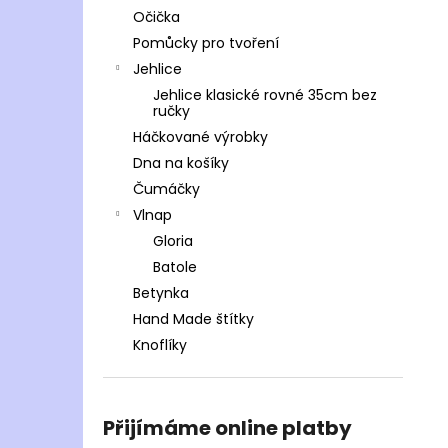
Očička
Pomůcky pro tvoření
Jehlice
Jehlice klasické rovné 35cm bez
ručky
Háčkované výrobky
Dna na košíky
Čumáčky
Vlnap
Gloria
Batole
Betynka
Hand Made štítky
Knoflíky
Přijímáme online platby