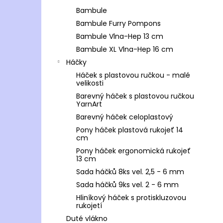
Bambule
Bambule Furry Pompons
Bambule Vlna-Hep 13 cm
Bambule XL Vlna-Hep 16 cm
Háčky
Háček s plastovou ručkou - malé
velikosti
Barevný háček s plastovou ručkou
YarnArt
Barevný háček celoplastový
Pony háček plastová rukojeť 14
cm
Pony háček ergonomická rukojeť
13 cm
Sada háčků 8ks vel. 2,5 - 6 mm
Sada háčků 9ks vel. 2 - 6 mm
Hliníkový háček s protiskluzovou
rukojetí
Duté vlákno