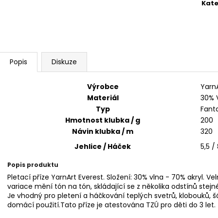
SWEET BABY 900
YARNART MACR
Kate
68 Kč
68 Kč
Popis
Diskuze
Výrobce
Yarn
Materiál
30% V
Typ
Fant
Hmotnost klubka / g
200
Návin klubka / m
320
Jehlice / Háček
5,5 / 
Popis produktu
Pletací příze YarnArt Everest. Složení: 30% vlna - 70% akryl. 
variace mění tón na tón, skládající se z několika odstínů stejn
Je vhodný pro pletení a háčkování teplých svetrů, klobouků, šá
domácí použití.
Tato příze je atestována TZÚ pro děti do 3 let.