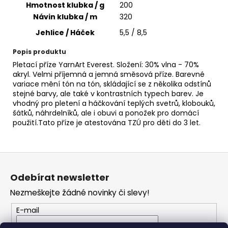
č
Hmotnost klubka / g
200
u
Návin klubka / m
320
j
Jehlice / Háček
5,5 / 8,5
e
m
Popis produktu
e
Pletací příze YarnArt Everest. Složení: 30% vlna - 70%
akryl. Velmi příjemná a jemná směsová příze. Barevné
variace mění tón na tón, skládající se z několika odstínů
DENIM
stejné barvy, ale také v kontrastních typech barev. Je
WASHED
vhodný pro pletení a háčkování teplých svetrů, klobouků,
902
šátků, náhrdelníků, ale i obuvi a ponožek pro domácí
37
použití.
Tato příze je atestována TZÚ pro děti do 3 let.
Kč
Z
á
Odebírat newsletter
p
Nezmeškejte žádné novinky či slevy!
a
t
E-mail
í