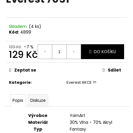
je
a
0,0
z
j
5
í
hvězdiček.
Skladem
(4 ks)
t
Kód:
4899
?
139 Kč
–7 %
129 Kč
DO KOŠÍKU
Měrná
cena:
HLEDAT
Zeptat se
Sdílet
Kategorie
:
Everest AKCE !!!
D
o
Popis
Diskuze
p
o
Výrobce
YarnArt
r
Materiál
30% Vlna - 70% Akryl
u
Typ
Fantasy