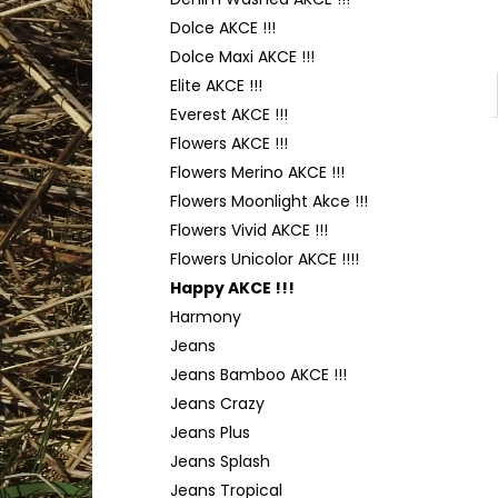
TULIP 4010
l
Dolce AKCE !!!
50 Kč
Dolce Maxi AKCE !!!
Elite AKCE !!!
Everest AKCE !!!
Flowers AKCE !!!
Flowers Merino AKCE !!!
Flowers Moonlight Akce !!!
Flowers Vivid AKCE !!!
Flowers Unicolor AKCE !!!!
Happy AKCE !!!
Harmony
Jeans
Jeans Bamboo AKCE !!!
Jeans Crazy
Jeans Plus
Jeans Splash
Jeans Tropical