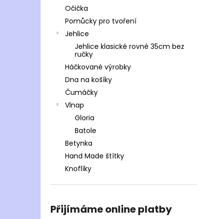
Očička
Pomůcky pro tvoření
Jehlice
Jehlice klasické rovné 35cm bez
ručky
Háčkované výrobky
Dna na košíky
Čumáčky
Vlnap
Gloria
Batole
Betynka
Hand Made štítky
Knoflíky
Přijímáme online platby