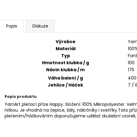
SWEET BABY 900
YARNART MACR
68 Kč
68 Kč
Popis
Diskuze
Výrobce
Yarn
Materiál
100%
Typ
Fan
Hmotnost klubka / g
100
Návin klubka / m
175
Váha balení / g
400
Jehlice / Háček
7 / 
Popis produktu
YarnArt pletací příze Happy. Složení: 100% Mikropolyester. Velmi
nitkou. Je vhodná na čepice, šály, nákrčníky i svetříky.Tato pří
pletením/háčkováním doporučujeme udělat zkušební vzorek, je