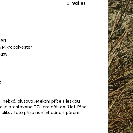
AME COTTON 800
Sdílet
Art
 Mikropolyester
tasy
8
 hebká, plyšová ,efektní příze s lesklou
ze je atestována TZÚ pro děti do 3 let. Před
likož tato příze není vhodná k párání.