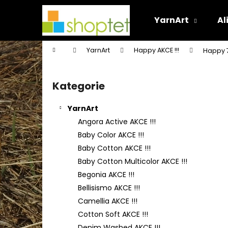
K
Přejít
na
o
YarnArt
Al
obsah
Zpět
Zpět
š
do
do
í
Domů
YarnArt
Happy AKCE !!!
Happy 
k
obchodu
obchodu
P
o
Kategorie
Přeskočit
s
kategorie
t
YarnArt
r
Angora Active AKCE !!!
a
Baby Color AKCE !!!
n
Baby Cotton AKCE !!!
n
Baby Cotton Multicolor AKCE !!!
í
Begonia AKCE !!!
p
Bellisismo AKCE !!!
a
Camellia AKCE !!!
n
Cotton Soft AKCE !!!
e
Denim Washed AKCE !!!