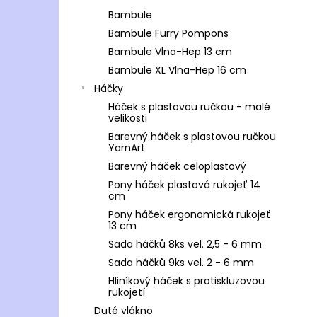
Bambule
Bambule Furry Pompons
Bambule Vlna-Hep 13 cm
Bambule XL Vlna-Hep 16 cm
Háčky
Háček s plastovou ručkou - malé
velikosti
Barevný háček s plastovou ručkou
YarnArt
Barevný háček celoplastový
Pony háček plastová rukojeť 14
cm
Pony háček ergonomická rukojeť
13 cm
Sada háčků 8ks vel. 2,5 - 6 mm
Sada háčků 9ks vel. 2 - 6 mm
Hliníkový háček s protiskluzovou
rukojetí
Duté vlákno