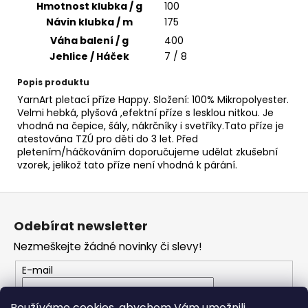
č
Hmotnost klubka / g
100
u
Návin klubka / m
175
j
Váha balení / g
400
e
Jehlice / Háček
7 / 8
m
e
Popis produktu
YarnArt pletací příze Happy. Složení: 100% Mikropolyester.
Velmi hebká, plyšová ,efektní příze s lesklou nitkou. Je
VH
vhodná na čepice, šály, nákrčníky i svetříky.Tato příze je
JEANS
atestována TZÚ pro děti do 3 let. Před
8003
pletením/háčkováním doporučujeme udělat zkušební
35
vzorek, jelikož tato příze není vhodná k párání.
Kč
Z
á
Odebírat newsletter
p
Nezmeškejte žádné novinky či slevy!
a
t
E-mail
í
Vložením e-mailu souhlasíte s
podmínkami
Používáme cookies, abychom Vám umožnili