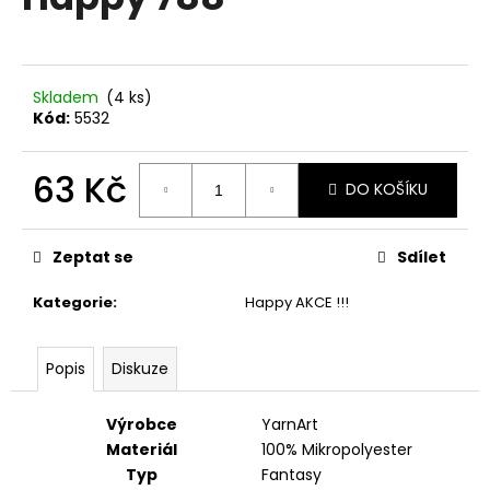
je
a
0,0
z
j
5
í
hvězdiček.
Skladem
(4 ks)
t
Kód:
5532
?
63 Kč
DO KOŠÍKU
Měrná
cena:
HLEDAT
Zeptat se
Sdílet
Kategorie
:
Happy AKCE !!!
D
Popis
Diskuze
o
p
o
Výrobce
YarnArt
r
Materiál
100% Mikropolyester
u
Typ
Fantasy